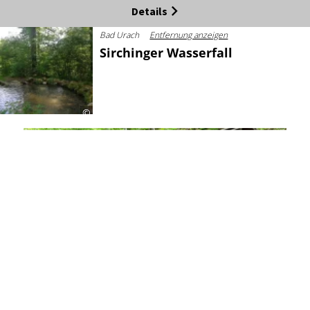
Details
Bad Urach
Entfernung anzeigen
Sirchinger Wasserfall
©
Details
Bad Urach
Entfernung anzeigen
Streuobstwiesen
©
Details
© Bad Urach Tourismus
Bad Urach
Entfernung anzeigen
1
von 4
Wassersteinhöhle