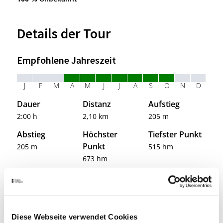
gelangen an eine Weggabelung, in die wir rechts in
Richtung bergabwärts einbiegen. Über einen steilen
Zickzackweg gelangen wir wieder ins Tal. Am Ende
Details der Tour
des Zickzackwegs biegen wir nochmals nach rechts in
den breiten Forstweg ein und stehen bald wieder am
Empfohlene Jahreszeit
Parkplatz, wo wir unsere Tour begonnen haben.
J
F
M
A
M
J
J
A
S
O
N
D
Dauer
Distanz
Aufstieg
2:00 h
2,10 km
205 m
Abstieg
Höchster
Tiefster Punkt
Punkt
205 m
515 hm
673 hm
Kondition
Technik
Landschaft
Erlebnis
Diese Webseite verwendet Cookies