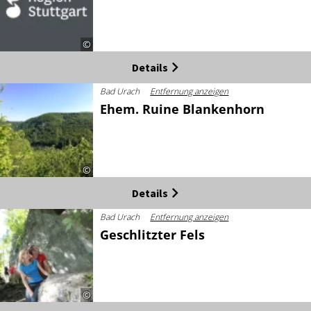
©
Details
Bad Urach
Entfernung anzeigen
Ehem. Ruine Blankenhorn
©
Details
Bad Urach
Entfernung anzeigen
Geschlitzter Fels
©