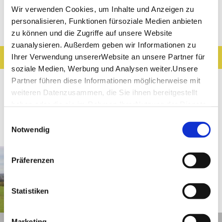
Wir verwenden Cookies, um Inhalte und Anzeigen zu
personalisieren, Funktionen fürsoziale Medien anbieten
Entdeckungen entlang der Tour
zu können und die Zugriffe auf unsere Website
zuanalysieren. Außerdem geben wir Informationen zu
Ihrer Verwendung unsererWebsite an unsere Partner für
Ergebnisse filtern
Karte anzeigen
soziale Medien, Werbung und Analysen weiter.Unsere
Sehenswertes
Gastronomie
Wein
Partner führen diese Informationen möglicherweise mit
weiteren Datenzusammen, die Sie ihnen bereitgestellt
Museen & Ausstellungen
Freizeit
haben oder die sie im Rahmen IhrerNutzung der Dienste
gesammelt haben.
Einwilligungsauswahl
Touren
Impressum
|
Datenschutzerklärung
Notwendig
Bad Urach
Entfernung anzeigen
Präferenzen
13 - Wittlinger Felder
Statistiken
©
Marketing