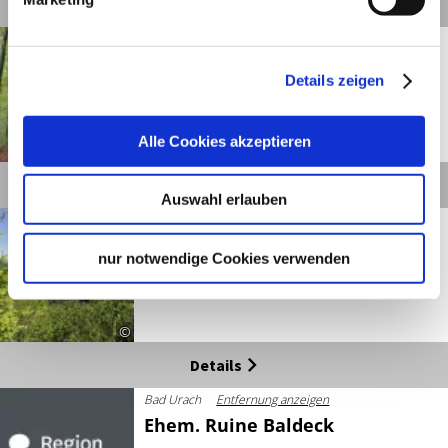
Details
Bad Urach
Entfernung anzeigen
15 - Bei der Kaisereiche
Details zeigen
Alle Cookies akzeptieren
©
Details
Auswahl erlauben
Bad Urach
Entfernung anzeigen
20 - Sirchinger Wasserfall
nur notwendige Cookies verwenden
©
Details
Bad Urach
Entfernung anzeigen
Ehem. Ruine Baldeck