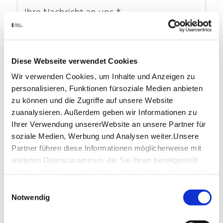
Ihre Nachricht an uns
*
Diese Webseite verwendet Cookies
Wir verwenden Cookies, um Inhalte und Anzeigen zu
personalisieren, Funktionen fürsoziale Medien anbieten
zu können und die Zugriffe auf unsere Website
zuanalysieren. Außerdem geben wir Informationen zu
Ihrer Verwendung unsererWebsite an unsere Partner für
Newsletter
soziale Medien, Werbung und Analysen weiter.Unsere
Partner führen diese Informationen möglicherweise mit
Ja, ich möchte den kostenfreien Newsletter mit
aktuellen Infos, Highlights und Events rund um die
weiteren Datenzusammen, die Sie ihnen bereitgestellt
Region Stuttgart erhalten.
haben oder die sie im Rahmen IhrerNutzung der Dienste
gesammelt haben.
Einwilligungsauswahl
Impressum
|
Datenschutzerklärung
Anti-Robot Verification
Notwendig
Click to start verification
Friendly
Captcha ⇗