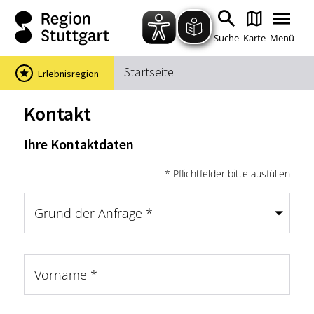
Zum Hauptinhalt springen
Zur Suche springen
Zur Hauptnavigation
Zum Footer springen
Suche
Karte
Menü
Startseite
Erlebnisregion
Suchbegriff
Kontakt
Ihre Kontaktdaten
Das könnte Sie interessieren
* Pflichtfelder bitte ausfüllen
Stadtführungen
Events & Tickets
Ausflugsziele
Erlebnisse
Grund der Anfrage
*
Wein
Radfahren
Wandern
Vorname
*