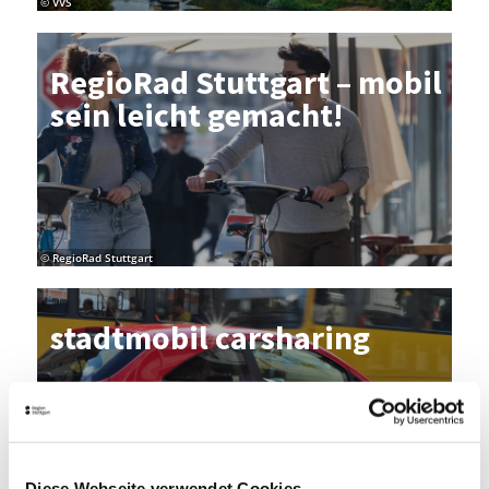
© VVS
Re­gio­Rad Stutt­gart – mo­bil
sein leicht ge­macht!
© RegioRad Stuttgart
stadt­mo­bil car­sha­ring
Diese Webseite verwendet Cookies