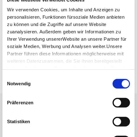
© stadtmobil carsharing AG
Wir verwenden Cookies, um Inhalte und Anzeigen zu
personalisieren, Funktionen fürsoziale Medien anbieten
zu können und die Zugriffe auf unsere Website
Stel­la – E-Rol­ler mie­ten
zuanalysieren. Außerdem geben wir Informationen zu
Ihrer Verwendung unsererWebsite an unsere Partner für
soziale Medien, Werbung und Analysen weiter.Unsere
Partner führen diese Informationen möglicherweise mit
weiteren Datenzusammen, die Sie ihnen bereitgestellt
haben oder die sie im Rahmen IhrerNutzung der Dienste
gesammelt haben.
Einwilligungsauswahl
© Stadtwerke Stuttgart GmbH
Impressum
|
Datenschutzerklärung
Notwendig
Präferenzen
Lassen Sie sich inspirieren!
Mit unserem Newsletter bleiben Sie zu Events,
Statistiken
Highlights und aktuellen Angeboten in
Stuttgart und Region immer up-to-date.