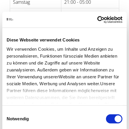
Samstag
21:00 - 05:00
Sonntag
-
Öffnungszeiten von Google
Diese Webseite verwendet Cookies
Lage & Kontakt
Wir verwenden Cookies, um Inhalte und Anzeigen zu
7 Grad
personalisieren, Funktionen fürsoziale Medien anbieten
Theodor-Heuss-Str. 32
zu können und die Zugriffe auf unsere Website
70174 Stuttgart
zuanalysieren. Außerdem geben wir Informationen zu
Telefon:
0711/48 98 39 25
Ihrer Verwendung unsererWebsite an unsere Partner für
Website:
7grad-stuttgart.de
soziale Medien, Werbung und Analysen weiter.Unsere
Partner führen diese Informationen möglicherweise mit
weiteren Datenzusammen, die Sie ihnen bereitgestellt
haben oder die sie im Rahmen IhrerNutzung der Dienste
Planen Sie Ihre Anreise
gesammelt haben.
Verkehrs- und Tarifverbund Stuttgart GmbH
Einwilligungsauswahl
Impressum
|
Datenschutzerklärung
Notwendig
Fahrplanauskunft des VVS
Deutsche Bahn AG