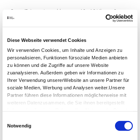
Sonn-/Feiertag* geschlossen 10 - 16 Uhr 9 -
17:30 Uhr 10 - 16 Uhr
Lage & Kontakt
Diese Webseite verwendet Cookies
Abenteuerpark Schloss Lichtenstein
am Schloss Lichtenstein
Wir verwenden Cookies, um Inhalte und Anzeigen zu
72805 Lichtenstein
personalisieren, Funktionen fürsoziale Medien anbieten
zu können und die Zugriffe auf unsere Website
Telefon:
+49 (0)7129 694 395
zuanalysieren. Außerdem geben wir Informationen zu
Mail:
info@abenteuerpark-schlosslichtenstein.de
Ihrer Verwendung unsererWebsite an unsere Partner für
Website:
www.abenteuerpark-schlosslichtenstein.de
soziale Medien, Werbung und Analysen weiter.Unsere
Partner führen diese Informationen möglicherweise mit
weiteren Datenzusammen, die Sie ihnen bereitgestellt
Planen Sie Ihre Anreise
haben oder die sie im Rahmen IhrerNutzung der Dienste
Verkehrs- und Tarifverbund Stuttgart GmbH
gesammelt haben.
Einwilligungsauswahl
Fahrplanauskunft des VVS
Impressum
|
Datenschutzerklärung
Notwendig
Deutsche Bahn AG
Fahrplanauskunft der DB