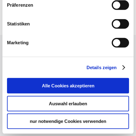
Präferenzen
Google Maps
Google Maps Route
Statistiken
Marketing
Lassen Sie sich inspirieren!
Mit unserem Newsletter bleiben Sie zu Events,
Details zeigen
Highlights und aktuellen Angeboten in
Stuttgart und Region immer up-to-date.
Alle Cookies akzeptieren
Abonnieren
Auswahl erlauben
nur notwendige Cookies verwenden
Über uns