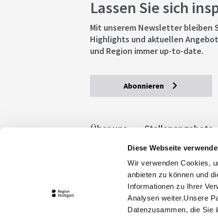
Lassen Sie sich ins
Mit unserem Newsletter bleiben S
Highlights und aktuellen Angebot
und Region immer up-to-date.
Abonnieren
Über uns
Stellenangebote
Diese Webseite verwende
Allgemeine Geschäftsbedingu
Wir verwenden Cookies, um
stuttgart.de
Barrierefreihe
anbieten zu können und di
Informationen zu Ihrer Ve
Analysen weiter.Unsere Pa
Datenzusammen, die Sie ih