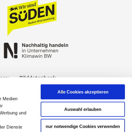
reau
Bilddatenbank
okies
Impressum
Alle Cookies akzeptieren
le Medien
ir
Auswahl erlauben
, Werbung und
nur notwendige Cookies verwenden
der Dienste