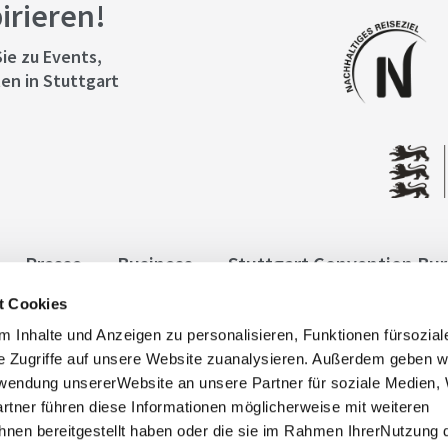
pirieren!
ie zu Events,
en in Stuttgart
Presse
Business
Stuttgart Convention Bu
t Cookies
ngen
Datenschutz
Widerruf
Kontakt
Co
 Inhalte und Anzeigen zu personalisieren, Funktionen fürsozia
it
e Zugriffe auf unsere Website zuanalysieren. Außerdem geben w
rwendung unsererWebsite an unsere Partner für soziale Medien
rtner führen diese Informationen möglicherweise mit weiteren
nen bereitgestellt haben oder die sie im Rahmen IhrerNutzung 