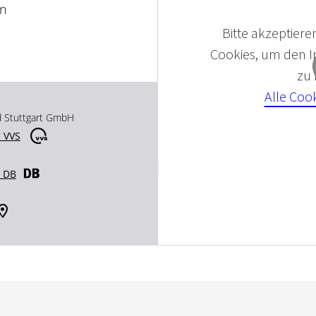
en
Bitte akzeptieren
Cookies, um den In
zu
Alle Coo
d Stuttgart GmbH
 VVS
r DB