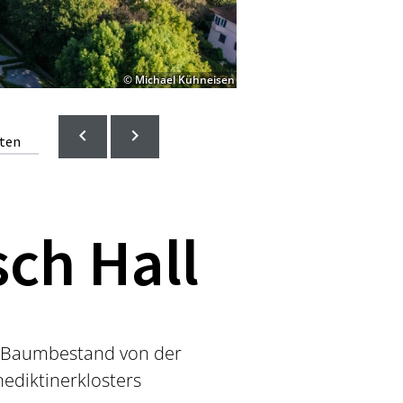
© Michael Kühneisen
lten
ch Hall
en Baumbestand von der
ediktinerklosters