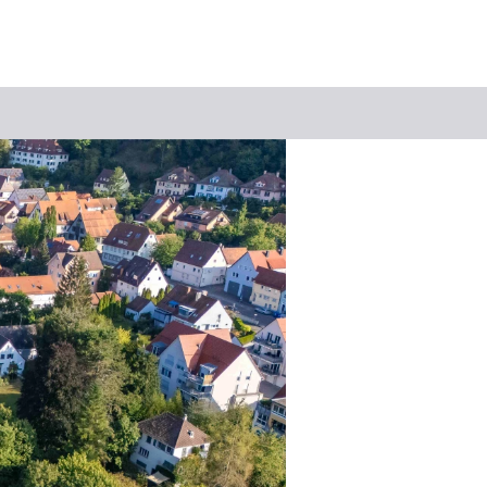
Suchbegriff
Das könnte Sie interessieren
Stadtführungen
Events & Tickets
Ausflugsziele
Erlebnisse
Wein
Radfahren
Wandern