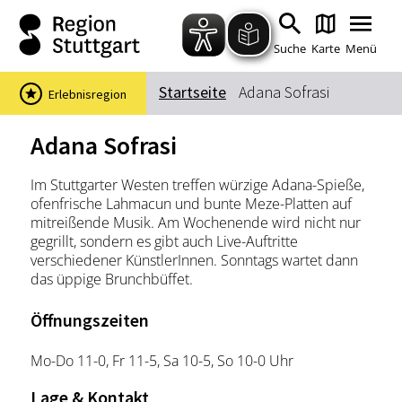
Zum Hauptinhalt springen
Zur Suche springen
Zur Hauptnavigation
Zum Footer springen
Suche
Karte
Menü
Startseite
Adana Sofrasi
Erlebnisregion
Suchbegriff
Adana Sofrasi
Im Stuttgarter Westen treffen würzige Adana-Spieße,
Das könnte Sie interessieren
ofenfrische Lahmacun und bunte Meze-Platten auf
mitreißende Musik. Am Wochenende wird nicht nur
Stadtführungen
Events & Tickets
gegrillt, sondern es gibt auch Live-Auftritte
Ausflugsziele
Erlebnisse
verschiedener KünstlerInnen. Sonntags wartet dann
das üppige Brunchbüffet.
Wein
Radfahren
Wandern
Öffnungszeiten
Mo-Do 11-0, Fr 11-5, Sa 10-5, So 10-0 Uhr
Lage & Kontakt