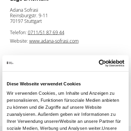
Adana Sofrasi
Reinsburgstr. 9-11
70197 Stuttgart
Telefon:
0711/51 87 69 44
Website:
www.adana-sofrasi.com
Planen Sie Ihre Anreise
Verkehrs- und Tarifverbund Stuttgart GmbH
Fahrplanauskunft des VVS
Diese Webseite verwendet Cookies
Deutsche Bahn AG
Fahrplanauskunft der DB
Wir verwenden Cookies, um Inhalte und Anzeigen zu
personalisieren, Funktionen fürsoziale Medien anbieten
Google Maps
zu können und die Zugriffe auf unsere Website
Google Maps Route
zuanalysieren. Außerdem geben wir Informationen zu
Ihrer Verwendung unsererWebsite an unsere Partner für
soziale Medien, Werbung und Analysen weiter.Unsere