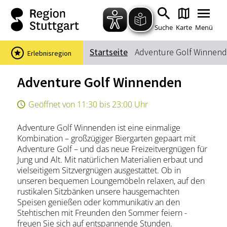
Zum Hauptinhalt springen
Zur Suche springen
Zur Hauptnavigation
Zum Footer springen
Suche
Karte
Menü
Startseite
Adventure Golf Winnen
Erlebnisregion
Suchbegriff
Adventure Golf Winnenden
Geöffnet von 11:30 bis 23:00 Uhr
Das könnte Sie interessieren
Adventure Golf Winnenden ist eine einmalige
Stadtführungen
Events & Tickets
Kombination – großzügiger Biergarten gepaart mit
Ausflugsziele
Erlebnisse
Adventure Golf – und das neue Freizeitvergnügen für
Jung und Alt. Mit natürlichen Materialien erbaut und
Wein
Radfahren
vielseitigem Sitzvergnügen ausgestattet. Ob in
Wandern
unseren bequemen Loungemöbeln relaxen, auf den
rustikalen Sitzbänken unsere hausgemachten
Speisen genießen oder kommunikativ an den
Stehtischen mit Freunden den Sommer feiern -
freuen Sie sich auf entspannende Stunden.