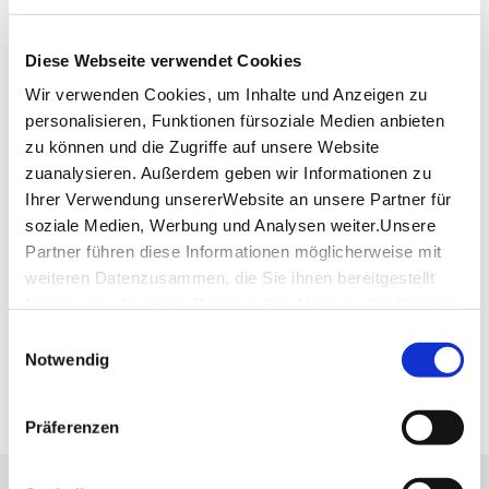
Albertviller Straße 47
71364 Winnenden
Diese Webseite verwendet Cookies
Telefon:
+49 (0)7195 598 60 30
Wir verwenden Cookies, um Inhalte und Anzeigen zu
Mail:
info@gastragmbh.de
personalisieren, Funktionen fürsoziale Medien anbieten
Website:
www.adventuregolfwinnenden.de
zu können und die Zugriffe auf unsere Website
zuanalysieren. Außerdem geben wir Informationen zu
Ihrer Verwendung unsererWebsite an unsere Partner für
Planen Sie Ihre Anreise
soziale Medien, Werbung und Analysen weiter.Unsere
Verkehrs- und Tarifverbund Stuttgart GmbH
Partner führen diese Informationen möglicherweise mit
Fahrplanauskunft des VVS
weiteren Datenzusammen, die Sie ihnen bereitgestellt
haben oder die sie im Rahmen IhrerNutzung der Dienste
Deutsche Bahn AG
Fahrplanauskunft der DB
gesammelt haben.
Einwilligungsauswahl
Impressum
|
Datenschutzerklärung
Notwendig
Google Maps
Google Maps Route
Präferenzen