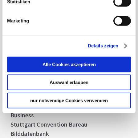
Statistiken
Lassen Sie sich inspirieren!
Mit unserem Newsletter bleiben Sie zu Events,
Marketing
Highlights und aktuellen Angeboten in
Stuttgart und Region immer up-to-date.
Details zeigen
Abonnieren
Alle Cookies akzeptieren
Auswahl erlauben
Über uns
Stellenangebote
nur notwendige Cookies verwenden
Presse
Business
Stuttgart Convention Bureau
Bilddatenbank