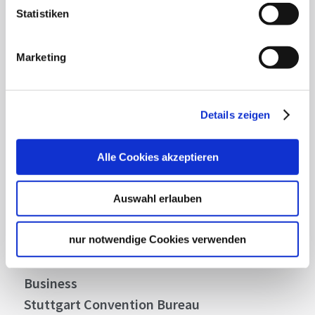
Statistiken
Lassen Sie sich inspirieren!
Marketing
Mit unserem Newsletter bleiben Sie zu Events,
Highlights und aktuellen Angeboten in
Stuttgart und Region immer up-to-date.
Details zeigen
Abonnieren
Alle Cookies akzeptieren
Auswahl erlauben
Über uns
Stellenangebote
nur notwendige Cookies verwenden
Presse
Business
Stuttgart Convention Bureau