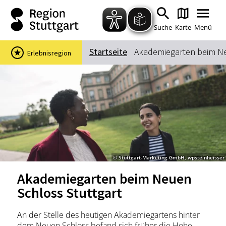
Zum Hauptinhalt springen
Zur Suche springen
Zur Hauptnavigation
Zum Footer springen
Suche
Karte
Menü
Startseite
Akademiegarten beim Ne
Erlebnisregion
Suchbegriff
Das könnte Sie interessieren
Stadtführungen
Events & Tickets
Ausflugsziele
Erlebnisse
© Stuttgart-Marketing GmbH, wpsteinheisser
Wein
Radfahren
Akademiegarten beim Neuen
Wandern
Schloss Stuttgart
An der Stelle des heutigen Akademiegartens hinter
dem Neuen Schloss befand sich früher die Hohe