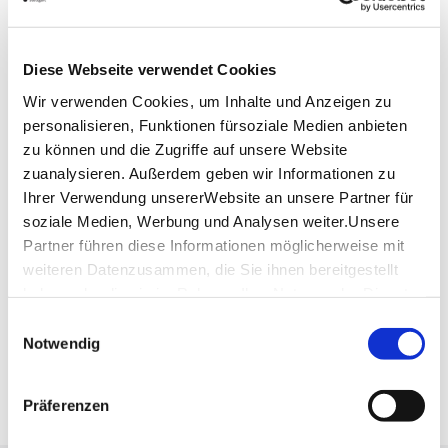
an die berühmte Schule.
Der Akademiegarten ist Teil des Oberen
Schlossgartens und des Grünen U.
Diese Webseite verwendet Cookies
Lage & Kontakt
Wir verwenden Cookies, um Inhalte und Anzeigen zu
personalisieren, Funktionen fürsoziale Medien anbieten
Akademiegarten beim Neuen Schloss
zu können und die Zugriffe auf unsere Website
70173 Stuttgart
zuanalysieren. Außerdem geben wir Informationen zu
Ihrer Verwendung unsererWebsite an unsere Partner für
soziale Medien, Werbung und Analysen weiter.Unsere
Planen Sie Ihre Anreise
Partner führen diese Informationen möglicherweise mit
Verkehrs- und Tarifverbund Stuttgart GmbH
weiteren Datenzusammen, die Sie ihnen bereitgestellt
Fahrplanauskunft des VVS
haben oder die sie im Rahmen IhrerNutzung der Dienste
Deutsche Bahn AG
gesammelt haben.
Einwilligungsauswahl
Fahrplanauskunft der DB
Impressum
|
Datenschutzerklärung
Notwendig
Google Maps
Google Maps Route
Präferenzen