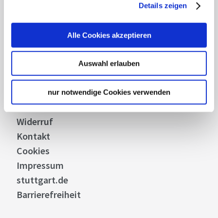
Über uns
Details zeigen
Stellenangebote
Presse
Alle Cookies akzeptieren
Business
Stuttgart Convention Bureau
Auswahl erlauben
Bilddatenbank
Allgemeine Geschäftsbedingungen
nur notwendige Cookies verwenden
Datenschutz
Widerruf
Kontakt
Cookies
Impressum
stuttgart.de
Barrierefreiheit