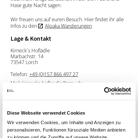
Hase gute Nacht sagen.
Wir freuen uns auf euren Besuch. Hier findet ihr alle
Infos zu den
Alpaka Wanderungen
.
Lage & Kontakt
Kirneck´s Hoflädle
Marbachstr. 14
73547 Lorch
Telefon:
+49 (0)157 866 497 27
Mail:
kirnecks-hoflaedle@gmx.de
Website:
www.kirnecks-hoflaedle.de
Diese Webseite verwendet Cookies
Planen Sie Ihre Anreise
Verkehrs- und Tarifverbund Stuttgart GmbH
Wir verwenden Cookies, um Inhalte und Anzeigen zu
Fahrplanauskunft des VVS
personalisieren, Funktionen fürsoziale Medien anbieten
zu können und die Zugriffe auf unsere Website