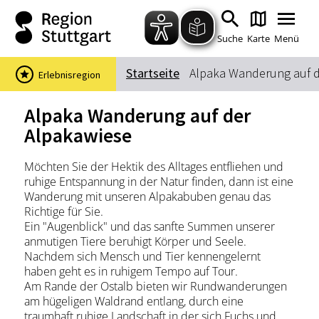
Zum Hauptinhalt springen
Zur Suche springen
Zur Hauptnavigation
Zum Footer springen
Suche
Karte
Menü
Startseite
Alpaka Wanderung auf d
Erlebnisregion
Suchbegriff
Alpaka Wanderung auf der
Alpakawiese
Das könnte Sie interessieren
Möchten Sie der Hektik des Alltages entfliehen und
ruhige Entspannung in der Natur finden, dann ist eine
Stadtführungen
Events & Tickets
Wanderung mit unseren Alpakabuben genau das
Ausflugsziele
Erlebnisse
Richtige für Sie.
Ein "Augenblick" und das sanfte Summen unserer
Wein
Radfahren
anmutigen Tiere beruhigt Körper und Seele.
Wandern
Nachdem sich Mensch und Tier kennengelernt
haben geht es in ruhigem Tempo auf Tour.
Am Rande der Ostalb bieten wir Rundwanderungen
am hügeligen Waldrand entlang, durch eine
traumhaft ruhige Landschaft in der sich Fuchs und