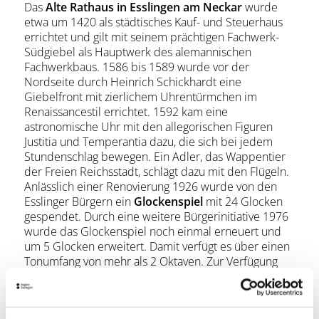
Das
Alte Rathaus in Esslingen am Neckar
wurde
etwa um 1420 als städtisches Kauf- und Steuerhaus
errichtet und gilt mit seinem prächtigen Fachwerk-
Südgiebel als Hauptwerk des alemannischen
Fachwerkbaus. 1586 bis 1589 wurde vor der
Nordseite durch Heinrich Schickhardt eine
Giebelfront mit zierlichem Uhrentürmchen im
Renaissancestil errichtet. 1592 kam eine
astronomische Uhr mit den allegorischen Figuren
Justitia und Temperantia dazu, die sich bei jedem
Stundenschlag bewegen. Ein Adler, das Wappentier
der Freien Reichsstadt, schlägt dazu mit den Flügeln.
Anlässlich einer Renovierung 1926 wurde von den
Esslinger Bürgern ein
Glockenspiel
mit 24 Glocken
gespendet. Durch eine weitere Bürgerinitiative 1976
wurde das Glockenspiel noch einmal erneuert und
um 5 Glocken erweitert. Damit verfügt es über einen
Tonumfang von mehr als 2 Oktaven. Zur Verfügung
stehen mehr als 200 Lieder, die mit Lochbändern
gesteuert werden. Das Glockenspiel ist jeden Tag um
8, 12, 15, 18 und 19.30 Uhr zu hören.