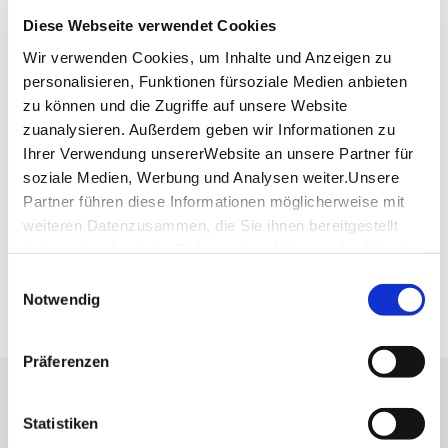
Diese Webseite verwendet Cookies
Tipp
: Das Alte Rathaus ist nicht frei zugänglich, kann
aber in Form einer
Führung
besichtigt werden. Bei
Wir verwenden Cookies, um Inhalte und Anzeigen zu
Interesse wenden Sie sich bitte an die Esslinger
personalisieren, Funktionen fürsoziale Medien anbieten
Stadtinformation unter Tel 0711 396939-69 oder
zu können und die Zugriffe auf unsere Website
Lage & Kontakt
zuanalysieren. Außerdem geben wir Informationen zu
Ihrer Verwendung unsererWebsite an unsere Partner für
Altes Rathaus
soziale Medien, Werbung und Analysen weiter.Unsere
73728
Partner führen diese Informationen möglicherweise mit
weiteren Datenzusammen, die Sie ihnen bereitgestellt
Telefon:
+49 711 396939 69
haben oder die sie im Rahmen IhrerNutzung der Dienste
Mail:
info@esslingen-marketing.de
gesammelt haben.
Einwilligungsauswahl
Website:
www.esslingen-info.com
Impressum
|
Datenschutzerklärung
Notwendig
Präferenzen
Lassen Sie sich inspirieren!
Statistiken
Mit unserem Newsletter bleiben Sie zu Events,