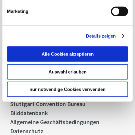
Highlights und aktuellen Angeboten in
Marketing
Stuttgart und Region immer up-to-date.
Abonnieren
Details zeigen
Alle Cookies akzeptieren
Über uns
Auswahl erlauben
Stellenangebote
Presse
nur notwendige Cookies verwenden
Business
Stuttgart Convention Bureau
Bilddatenbank
Allgemeine Geschäftsbedingungen
Datenschutz