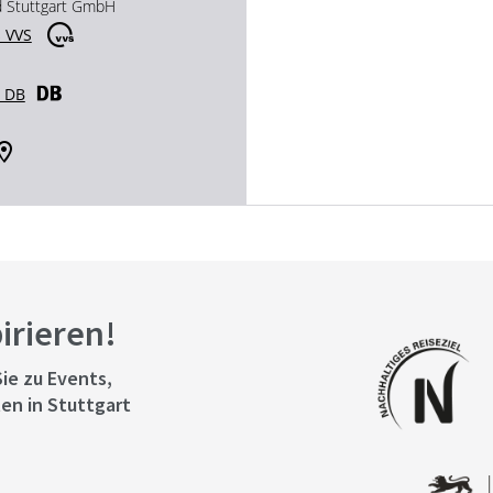
d Stuttgart GmbH
 VVS
r DB
pirieren!
ie zu Events,
en in Stuttgart