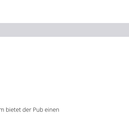
Suchbegriff
Das könnte Sie interessieren
Stadtführungen
Events & Tickets
Ausflugsziele
Erlebnisse
Wein
Radfahren
Wandern
m bietet der Pub einen