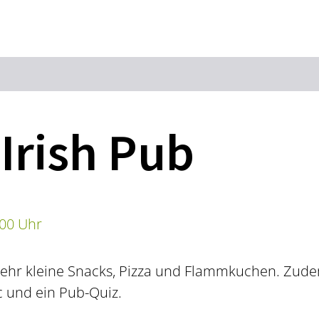
Zum Hauptinhalt springen
Zur Suche springen
Zur Hauptnavigation
Zum Footer springen
 Irish Pub
:00 Uhr
ehr kleine Snacks, Pizza und Flammkuchen. Zude
c und ein Pub-Quiz.