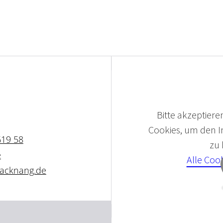
Bitte akzeptieren
Cookies, um den In
619 58
zu
e
Alle Coo
backnang.de