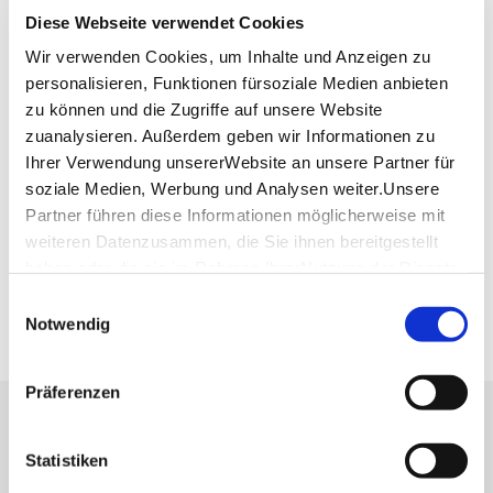
Apothekergarten Waiblingen
Diese Webseite verwendet Cookies
Kurze Straße 33
Wir verwenden Cookies, um Inhalte und Anzeigen zu
71332 Waiblingen
personalisieren, Funktionen fürsoziale Medien anbieten
zu können und die Zugriffe auf unsere Website
zuanalysieren. Außerdem geben wir Informationen zu
Planen Sie Ihre Anreise
Ihrer Verwendung unsererWebsite an unsere Partner für
Verkehrs- und Tarifverbund Stuttgart GmbH
soziale Medien, Werbung und Analysen weiter.Unsere
Fahrplanauskunft des VVS
Partner führen diese Informationen möglicherweise mit
Deutsche Bahn AG
weiteren Datenzusammen, die Sie ihnen bereitgestellt
Fahrplanauskunft der DB
haben oder die sie im Rahmen IhrerNutzung der Dienste
Google Maps
gesammelt haben.
Einwilligungsauswahl
Google Maps Route
Impressum
|
Datenschutzerklärung
Notwendig
Präferenzen
Lassen Sie sich inspirieren!
Statistiken
Mit unserem Newsletter bleiben Sie zu Events,