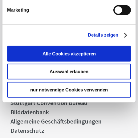
Highlights und aktuellen Angeboten in
Stuttgart und Region immer up-to-date.
Marketing
Abonnieren
Details zeigen
Alle Cookies akzeptieren
Über uns
Auswahl erlauben
Stellenangebote
Presse
nur notwendige Cookies verwenden
Business
Stuttgart Convention Bureau
Bilddatenbank
Allgemeine Geschäftsbedingungen
Datenschutz