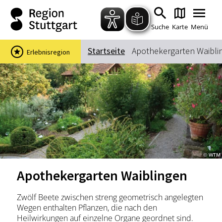
Zum Hauptinhalt springen
Zur Suche springen
Zur Hauptnavigation
Zum Footer springen
Suche
Karte
Menü
Startseite
Apothekergarten Waibli
Erlebnisregion
Suchbegriff
Das könnte Sie interessieren
Stadtführungen
Events & Tickets
Ausflugsziele
Erlebnisse
© WTM
Wein
Radfahren
Apothekergarten Waiblingen
Wandern
Zwölf Beete zwischen streng geometrisch angelegten
Wegen enthalten Pflanzen, die nach den
Heilwirkungen auf einzelne Organe geordnet sind.