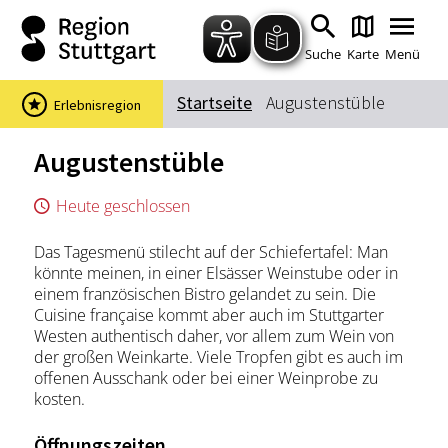
Zum Hauptinhalt springen
Zur Suche springen
Zur Hauptnavigation
Zum Footer springen
Suche
Karte
Menü
Startseite
Augustenstüble
Erlebnisregion
Suchbegriff
Augustenstüble
Heute geschlossen
Das könnte Sie interessieren
Das Tagesmenü stilecht auf der Schiefertafel: Man
Stadtführungen
Events & Tickets
könnte meinen, in einer Elsässer Weinstube oder in
Ausflugsziele
Erlebnisse
einem französischen Bistro gelandet zu sein. Die
Cuisine française kommt aber auch im Stuttgarter
Wein
Radfahren
Westen authentisch daher, vor allem zum Wein von
Wandern
der großen Weinkarte. Viele Tropfen gibt es auch im
offenen Ausschank oder bei einer Weinprobe zu
kosten.
Öffnungszeiten