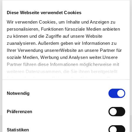
Augustenstr. 104
70197 Stuttgart
Diese Webseite verwendet Cookies
Telefon:
0711/62 12 48
Wir verwenden Cookies, um Inhalte und Anzeigen zu
Website:
www.augustenstüble.de
personalisieren, Funktionen fürsoziale Medien anbieten
zu können und die Zugriffe auf unsere Website
zuanalysieren. Außerdem geben wir Informationen zu
Ihrer Verwendung unsererWebsite an unsere Partner für
Planen Sie Ihre Anreise
soziale Medien, Werbung und Analysen weiter.Unsere
Verkehrs- und Tarifverbund Stuttgart GmbH
Partner führen diese Informationen möglicherweise mit
Fahrplanauskunft des VVS
weiteren Datenzusammen, die Sie ihnen bereitgestellt
Deutsche Bahn AG
haben oder die sie im Rahmen IhrerNutzung der Dienste
Fahrplanauskunft der DB
gesammelt haben.
Einwilligungsauswahl
Google Maps
Impressum
|
Datenschutzerklärung
Notwendig
Google Maps Route
Präferenzen
Lassen Sie sich inspirieren!
Statistiken