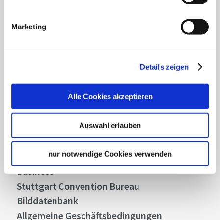
Mit unserem Newsletter bleiben Sie zu Events,
Highlights und aktuellen Angeboten in
Marketing
Stuttgart und Region immer up-to-date.
Details zeigen
Abonnieren
Alle Cookies akzeptieren
Über uns
Auswahl erlauben
Stellenangebote
nur notwendige Cookies verwenden
Presse
Business
Stuttgart Convention Bureau
Bilddatenbank
Allgemeine Geschäftsbedingungen