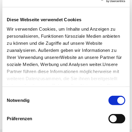
angekommen bietet dir die Aussichtsplattform
Gelegenheit für ein Picknick mit Ausblick über
Schorndorf und die Umgebung.
Diese Webseite verwendet Cookies
Lage & Kontakt
Wir verwenden Cookies, um Inhalte und Anzeigen zu
personalisieren, Funktionen fürsoziale Medien anbieten
Aussichtspunkt Grafenberg
73614 Schorndorf
zu können und die Zugriffe auf unsere Website
zuanalysieren. Außerdem geben wir Informationen zu
Ihrer Verwendung unsererWebsite an unsere Partner für
soziale Medien, Werbung und Analysen weiter.Unsere
Planen Sie Ihre Anreise
Partner führen diese Informationen möglicherweise mit
Verkehrs- und Tarifverbund Stuttgart GmbH
weiteren Datenzusammen, die Sie ihnen bereitgestellt
Fahrplanauskunft des VVS
haben oder die sie im Rahmen IhrerNutzung der Dienste
Deutsche Bahn AG
gesammelt haben.
Einwilligungsauswahl
Fahrplanauskunft der DB
Impressum
|
Datenschutzerklärung
Notwendig
Google Maps
Google Maps Route
Präferenzen