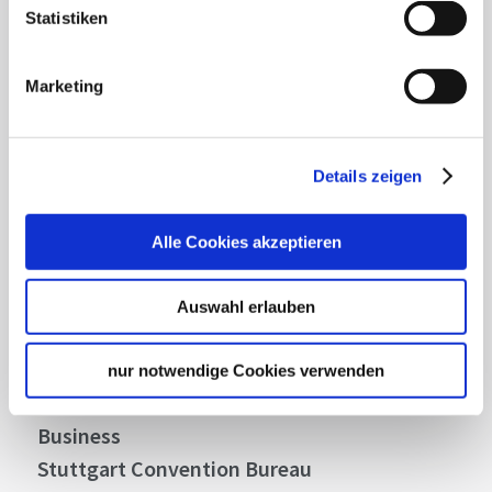
Statistiken
Lassen Sie sich inspirieren!
Mit unserem Newsletter bleiben Sie zu Events,
Marketing
Highlights und aktuellen Angeboten in
Stuttgart und Region immer up-to-date.
Details zeigen
Abonnieren
Alle Cookies akzeptieren
Auswahl erlauben
Über uns
Stellenangebote
nur notwendige Cookies verwenden
Presse
Business
Stuttgart Convention Bureau