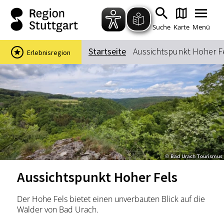
Zum Hauptinhalt springen
Zur Suche springen
Zur Hauptnavigation
Zum Footer springen
Suche
Karte
Menü
Startseite
Aussichtspunkt Hoher F
Erlebnisregion
Suchbegriff
Das könnte Sie interessieren
Stadtführungen
Events & Tickets
Ausflugsziele
Erlebnisse
© Bad Urach Tourismus
Wein
Radfahren
Aussichtspunkt Hoher Fels
Wandern
Der Hohe Fels bietet einen unverbauten Blick auf die
Wälder von Bad Urach.