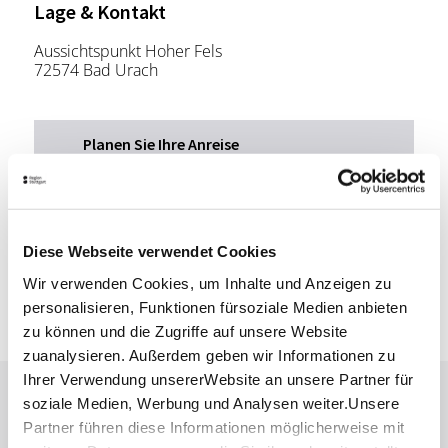
Lage & Kontakt
Aussichtspunkt Hoher Fels
72574 Bad Urach
Planen Sie Ihre Anreise
Verkehrs- und Tarifverbund Stuttgart GmbH
Fahrplanauskunft des VVS
Deutsche Bahn AG
Fahrplanauskunft der DB
Diese Webseite verwendet Cookies
Google Maps
Wir verwenden Cookies, um Inhalte und Anzeigen zu
Google Maps Route
personalisieren, Funktionen fürsoziale Medien anbieten
zu können und die Zugriffe auf unsere Website
zuanalysieren. Außerdem geben wir Informationen zu
Ihrer Verwendung unsererWebsite an unsere Partner für
Lassen Sie sich inspirieren!
soziale Medien, Werbung und Analysen weiter.Unsere
Partner führen diese Informationen möglicherweise mit