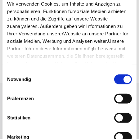
Wir verwenden Cookies, um Inhalte und Anzeigen zu
personalisieren, Funktionen fürsoziale Medien anbieten
Planen Sie Ihre Anreise
zu können und die Zugriffe auf unsere Website
Verkehrs- und Tarifverbund Stuttgart GmbH
zuanalysieren. Außerdem geben wir Informationen zu
Fahrplanauskunft des VVS
Ihrer Verwendung unsererWebsite an unsere Partner für
Deutsche Bahn AG
soziale Medien, Werbung und Analysen weiter.Unsere
Fahrplanauskunft der DB
Partner führen diese Informationen möglicherweise mit
weiteren Datenzusammen, die Sie ihnen bereitgestellt
Google Maps
haben oder die sie im Rahmen IhrerNutzung der Dienste
Google Maps Route
gesammelt haben.
Einwilligungsauswahl
Impressum
|
Datenschutzerklärung
Notwendig
Lassen Sie sich inspirieren!
Präferenzen
Mit unserem Newsletter bleiben Sie zu Events,
Highlights und aktuellen Angeboten in
Statistiken
Stuttgart und Region immer up-to-date.
Marketing