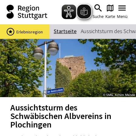
Zum Hauptinhalt springen
Zur Suche springen
Zur Hauptnavigation
Zum Footer springen
Suche
Karte
Menü
Startseite
Aussichtsturm des Schwä
Erlebnisregion
Suchbegriff
Das könnte Sie interessieren
Stadtführungen
Events & Tickets
Ausflugsziele
Erlebnisse
© SMG, Achim Mende
Wein
Radfahren
Aussichtsturm des
Wandern
Schwäbischen Albvereins in
Plochingen