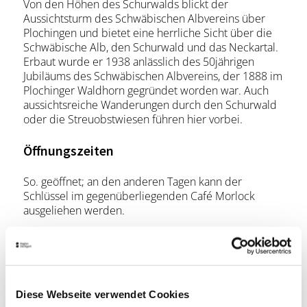
Von den Höhen des Schurwalds blickt der
Aussichtsturm des Schwäbischen Albvereins über
Plochingen und bietet eine herrliche Sicht über die
Schwäbische Alb, den Schurwald und das Neckartal.
Erbaut wurde er 1938 anlässlich des 50jährigen
Jubiläums des Schwäbischen Albvereins, der 1888 im
Plochinger Waldhorn gegründet worden war. Auch
aussichtsreiche Wanderungen durch den Schurwald
oder die Streuobstwiesen führen hier vorbei.
Öffnungszeiten
So. geöffnet; an den anderen Tagen kann der
Schlüssel im gegenüberliegenden Café Morlock
ausgeliehen werden.
Lage & Kontakt
Aussichtsturm des Schwäbischen Albvereins
Am Aussichtsturm
73207 Plochingen
Diese Webseite verwendet Cookies