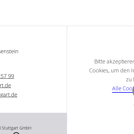
senstein
Bitte akzeptieren
Cookies, um den In
257 99
zu
rt.de
Alle Coo
tgart.de
d Stuttgart GmbH