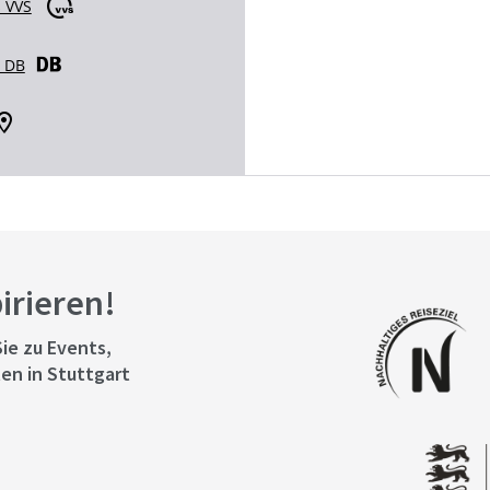
 VVS
r DB
pirieren!
ie zu Events,
en in Stuttgart