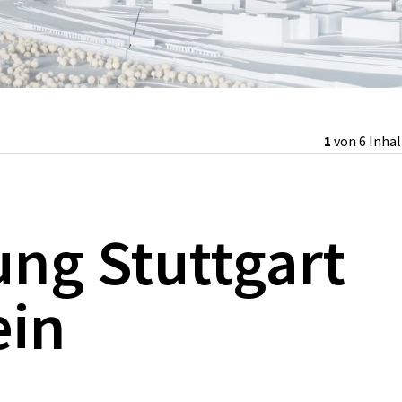
1
von 6 Inha
ung Stuttgart
ein