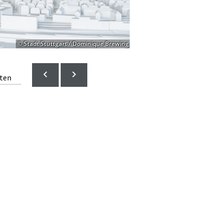
© Stadt Stuttgart / Dominique Brewing
lten