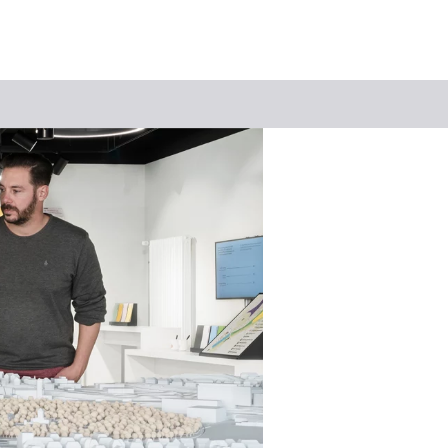
Suchbegriff
Das könnte Sie interessieren
Stadtführungen
Events & Tickets
Ausflugsziele
Erlebnisse
Wein
Radfahren
Wandern