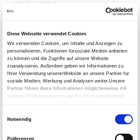
14.00 Uhr - 16.00 Uhr
Lage & Kontakt
Haus des Gastes Bad Ditzenbach
Diese Webseite verwendet Cookies
Hauptstraße 20
73342 Bad Ditzenbach
Wir verwenden Cookies, um Inhalte und Anzeigen zu
personalisieren, Funktionen fürsoziale Medien anbieten
Telefon:
+49 (0) 7334 960 11
zu können und die Zugriffe auf unsere Website
Mail:
touristinfo@rbadditzenbach.de
zuanalysieren. Außerdem geben wir Informationen zu
Website:
www.bad-ditzenbach.de
Ihrer Verwendung unsererWebsite an unsere Partner für
soziale Medien, Werbung und Analysen weiter.Unsere
Partner führen diese Informationen möglicherweise mit
Planen Sie Ihre Anreise
weiteren Datenzusammen, die Sie ihnen bereitgestellt
Verkehrs- und Tarifverbund Stuttgart GmbH
haben oder die sie im Rahmen IhrerNutzung der Dienste
Fahrplanauskunft des VVS
gesammelt haben.
Einwilligungsauswahl
Impressum
|
Datenschutzerklärung
Notwendig
Deutsche Bahn AG
Fahrplanauskunft der DB
Google Maps
Präferenzen