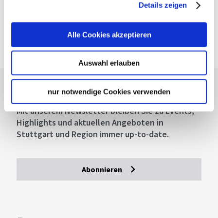
Deutsche Bahn AG
Details zeigen
Fahrplanauskunft der DB
Google Maps
Alle Cookies akzeptieren
Google Maps Route
Auswahl erlauben
Lassen Sie sich inspirieren!
nur notwendige Cookies verwenden
Mit unserem Newsletter bleiben Sie zu Events,
Highlights und aktuellen Angeboten in
Stuttgart und Region immer up-to-date.
Abonnieren