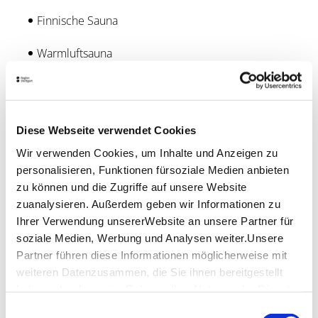
Finnische Sauna
Warmluftsauna
Infrarot Kabine
Dampfbad
Diese Webseite verwendet Cookies
Lage & Kontakt
Wir verwenden Cookies, um Inhalte und Anzeigen zu
personalisieren, Funktionen fürsoziale Medien anbieten
MineralTherme Bad Boll
zu können und die Zugriffe auf unsere Website
Am Kurpark 1
73087 Bad Boll
zuanalysieren. Außerdem geben wir Informationen zu
Ihrer Verwendung unsererWebsite an unsere Partner für
Telefon:
+49 (0)7164 813 23
soziale Medien, Werbung und Analysen weiter.Unsere
Mail:
thermal@rehaklinik-bad-boll.de
Partner führen diese Informationen möglicherweise mit
Website:
www.rehaklinik-bad-boll.de
weiteren Datenzusammen, die Sie ihnen bereitgestellt
haben oder die sie im Rahmen IhrerNutzung der Dienste
gesammelt haben.
Einwilligungsauswahl