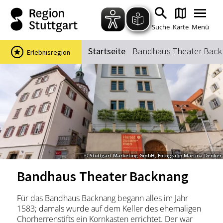
Zum Hauptinhalt springen
Zur Suche springen
Zur Hauptnavigation
Zum Footer springen
Suche
Karte
Menü
Startseite
Bandhaus Theater Bac
Erlebnisregion
Suchbegriff
Das könnte Sie interessieren
Stadtführungen
Events & Tickets
Ausflugsziele
Erlebnisse
© Stuttgart Marketing GmbH, Fotografin Martina Denker
Wein
Radfahren
Bandhaus Theater Backnang
Wandern
Für das Bandhaus Backnang begann alles im Jahr
1583; damals wurde auf dem Keller des ehemaligen
Chorherrenstifts ein Kornkasten errichtet. Der war