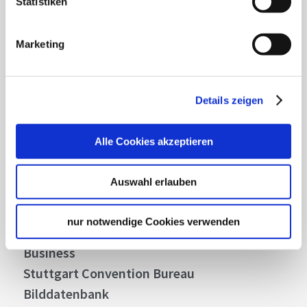
Statistiken
Lassen Sie sich inspirieren!
Mit unserem Newsletter bleiben Sie zu Events,
Marketing
Highlights und aktuellen Angeboten in
Stuttgart und Region immer up-to-date.
Details zeigen
Abonnieren
Alle Cookies akzeptieren
Auswahl erlauben
Über uns
Stellenangebote
nur notwendige Cookies verwenden
Presse
Business
Stuttgart Convention Bureau
Bilddatenbank