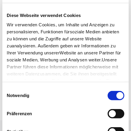
Petrus-Jacobi-Weg 7
71522 Backnang
Diese Webseite verwendet Cookies
Telefon:
+49 (0)7191 933 33 35
Wir verwenden Cookies, um Inhalte und Anzeigen zu
Mail:
info@bandhaus-theater.de
personalisieren, Funktionen fürsoziale Medien anbieten
Website:
www.bandhaus-theater.de
zu können und die Zugriffe auf unsere Website
zuanalysieren. Außerdem geben wir Informationen zu
Ihrer Verwendung unsererWebsite an unsere Partner für
Planen Sie Ihre Anreise
soziale Medien, Werbung und Analysen weiter.Unsere
Verkehrs- und Tarifverbund Stuttgart GmbH
Partner führen diese Informationen möglicherweise mit
Fahrplanauskunft des VVS
weiteren Datenzusammen, die Sie ihnen bereitgestellt
Deutsche Bahn AG
haben oder die sie im Rahmen IhrerNutzung der Dienste
Fahrplanauskunft der DB
gesammelt haben.
Einwilligungsauswahl
Impressum
|
Datenschutzerklärung
Notwendig
Google Maps
Google Maps Route
Präferenzen