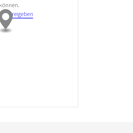
 können.
kies Freigeben