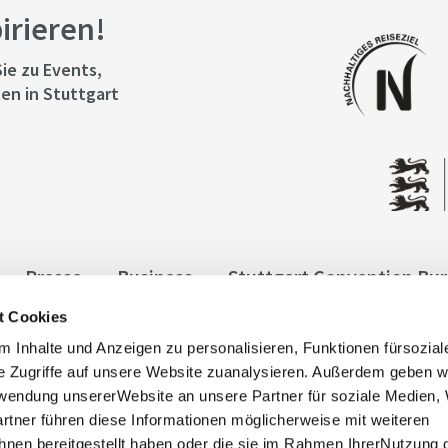
pirieren!
ie zu Events,
en in Stuttgart
Presse
Business
Stuttgart Convention Bu
t Cookies
ngen
Datenschutz
Widerruf
Kontakt
Co
 Inhalte und Anzeigen zu personalisieren, Funktionen fürsozia
it
e Zugriffe auf unsere Website zuanalysieren. Außerdem geben w
rwendung unsererWebsite an unsere Partner für soziale Medien
rtner führen diese Informationen möglicherweise mit weiteren
nen bereitgestellt haben oder die sie im Rahmen IhrerNutzung 