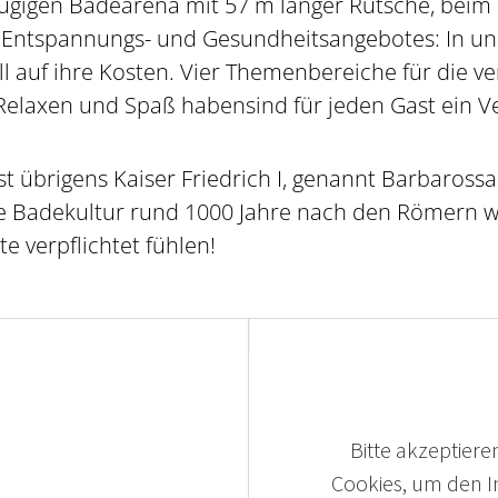
ügigen Badearena mit 57 m langer Rutsche, beim 
Entspannungs- und Gesundheitsangebotes: In un
l auf ihre Kosten. Vier Themenbereiche für die v
elaxen und Spaß habensind für jeden Gast ein V
 übrigens Kaiser Friedrich I, genannt Barbarossa
e Badekultur rund 1000 Jahre nach den Römern wi
te verpflichtet fühlen!
Bitte akzeptieren
Cookies, um den In