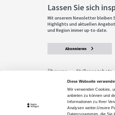
Lassen Sie sich ins
Mit unserem Newsletter bleiben S
Highlights und aktuellen Angebot
und Region immer up-to-date.
Abonnieren
Über uns
Stellenangebote
Diese Webseite verwende
Allgemeine Geschäftsbedingu
Wir verwenden Cookies, um
stuttgart.de
Barrierefreihe
anbieten zu können und di
Informationen zu Ihrer Ve
Analysen weiter.Unsere Pa
Datenzusammen, die Sie ih