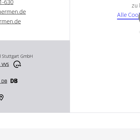
1-630
zu
hermen.de
Alle Coo
ermen.de
d Stuttgart GmbH
 VVS
r DB