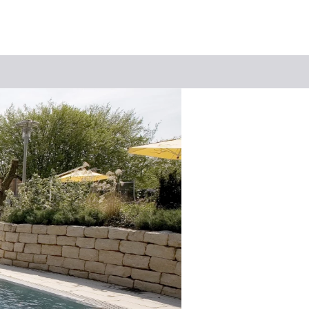
Suchbegriff
Das könnte Sie interessieren
Stadtführungen
Events & Tickets
Ausflugsziele
Erlebnisse
Wein
Radfahren
Wandern