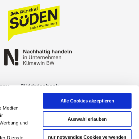
reau
Bilddatenbank
okies
Impressum
Alle Cookies akzeptieren
le Medien
ir
Auswahl erlauben
, Werbung und
nur notwendige Cookies verwenden
der Dienste