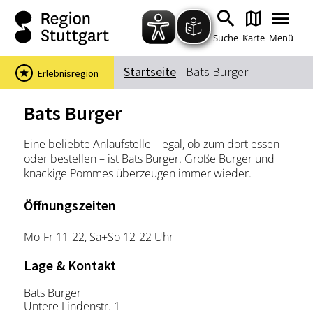
Zum Hauptinhalt springen
Zur Suche springen
Zur Hauptnavigation
Zum Footer springen
Suche
Karte
Menü
Startseite
Bats Burger
Erlebnisregion
Suchbegriff
Bats Burger
Eine beliebte Anlaufstelle – egal, ob zum dort essen
Das könnte Sie interessieren
oder bestellen – ist Bats Burger. Große Burger und
knackige Pommes überzeugen immer wieder.
Stadtführungen
Events & Tickets
Ausflugsziele
Erlebnisse
Öffnungszeiten
Wein
Radfahren
Mo-Fr 11-22, Sa+So 12-22 Uhr
Wandern
Lage & Kontakt
Bats Burger
Untere Lindenstr. 1