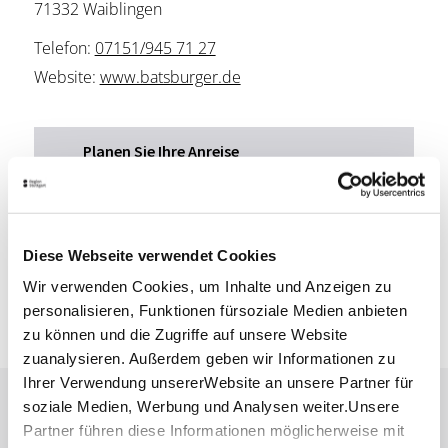
71332 Waiblingen
Telefon:
07151/945 71 27
Website:
www.batsburger.de
Planen Sie Ihre Anreise
Verkehrs- und Tarifverbund Stuttgart GmbH
Fahrplanauskunft des VVS
Deutsche Bahn AG
Fahrplanauskunft der DB
Diese Webseite verwendet Cookies
Google Maps
Wir verwenden Cookies, um Inhalte und Anzeigen zu
Google Maps Route
personalisieren, Funktionen fürsoziale Medien anbieten
zu können und die Zugriffe auf unsere Website
zuanalysieren. Außerdem geben wir Informationen zu
Ihrer Verwendung unsererWebsite an unsere Partner für
soziale Medien, Werbung und Analysen weiter.Unsere
Lassen Sie sich inspirieren!
Partner führen diese Informationen möglicherweise mit