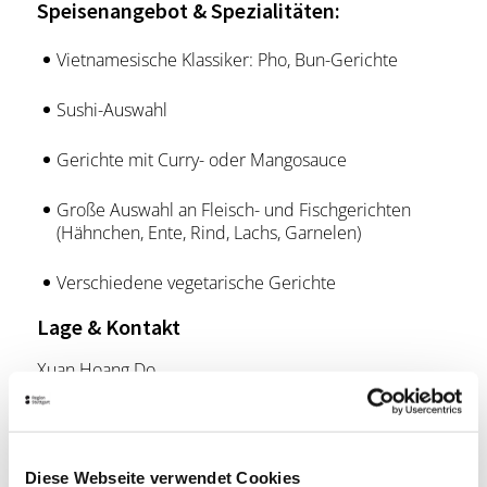
Speisenangebot & Spezialitäten:
Vietnamesische Klassiker: Pho, Bun-Gerichte
Sushi-Auswahl
Gerichte mit Curry- oder Mangosauce
Große Auswahl an Fleisch- und Fischgerichten
(Hähnchen, Ente, Rind, Lachs, Garnelen)
Verschiedene vegetarische Gerichte
Lage & Kontakt
Xuan Hoang Do
Pfählerstraße 1
72574 Bad Urach
Telefon:
+49 7125 3096384
Diese Webseite verwendet Cookies
Mail:
bepviet.restaurant.de@gmail.com