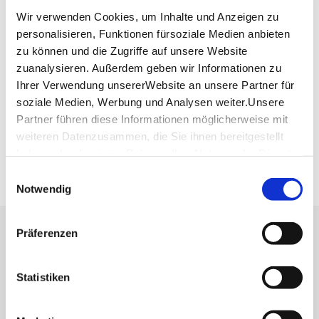
Wir verwenden Cookies, um Inhalte und Anzeigen zu
personalisieren, Funktionen fürsoziale Medien anbieten
Planen Sie Ihre Anreise
zu können und die Zugriffe auf unsere Website
Verkehrs- und Tarifverbund Stuttgart GmbH
zuanalysieren. Außerdem geben wir Informationen zu
Fahrplanauskunft des VVS
Ihrer Verwendung unsererWebsite an unsere Partner für
soziale Medien, Werbung und Analysen weiter.Unsere
Deutsche Bahn AG
Partner führen diese Informationen möglicherweise mit
Fahrplanauskunft der DB
weiteren Datenzusammen, die Sie ihnen bereitgestellt
Google Maps
haben oder die sie im Rahmen IhrerNutzung der Dienste
Google Maps Route
gesammelt haben.
Einwilligungsauswahl
Impressum
|
Datenschutzerklärung
Notwendig
Präferenzen
Lassen Sie sich inspirieren!
Mit unserem Newsletter bleiben Sie zu Events,
Statistiken
Highlights und aktuellen Angeboten in
Stuttgart und Region immer up-to-date.