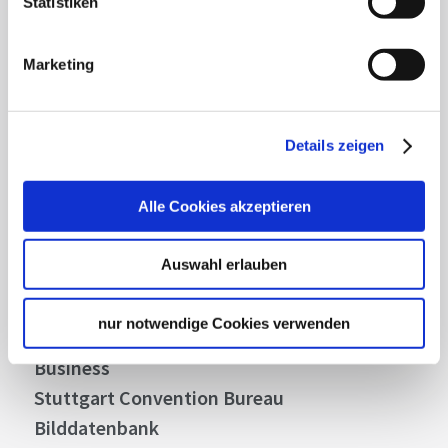
Lassen Sie sich inspirieren!
Statistiken
Mit unserem Newsletter bleiben Sie zu Events,
Marketing
Highlights und aktuellen Angeboten in
Stuttgart und Region immer up-to-date.
Details zeigen
Abonnieren
Alle Cookies akzeptieren
Auswahl erlauben
Über uns
Stellenangebote
nur notwendige Cookies verwenden
Presse
Business
Stuttgart Convention Bureau
Bilddatenbank