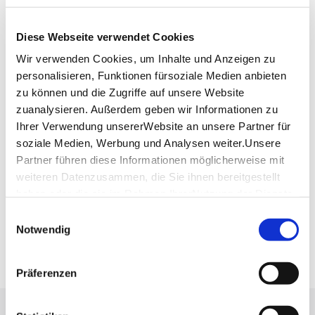
Lage & Kontakt
Biergarten „Citygolf Neckarstrand“
Diese Webseite verwendet Cookies
Wagrainstraße 136
70378 Stuttgart
Wir verwenden Cookies, um Inhalte und Anzeigen zu
personalisieren, Funktionen fürsoziale Medien anbieten
Website:
www.citygolf-stuttgart.de
zu können und die Zugriffe auf unsere Website
zuanalysieren. Außerdem geben wir Informationen zu
Ihrer Verwendung unsererWebsite an unsere Partner für
Planen Sie Ihre Anreise
soziale Medien, Werbung und Analysen weiter.Unsere
Verkehrs- und Tarifverbund Stuttgart GmbH
Partner führen diese Informationen möglicherweise mit
Fahrplanauskunft des VVS
weiteren Datenzusammen, die Sie ihnen bereitgestellt
Deutsche Bahn AG
haben oder die sie im Rahmen IhrerNutzung der Dienste
Fahrplanauskunft der DB
gesammelt haben.
Einwilligungsauswahl
Impressum
|
Datenschutzerklärung
Notwendig
Google Maps
Google Maps Route
Präferenzen