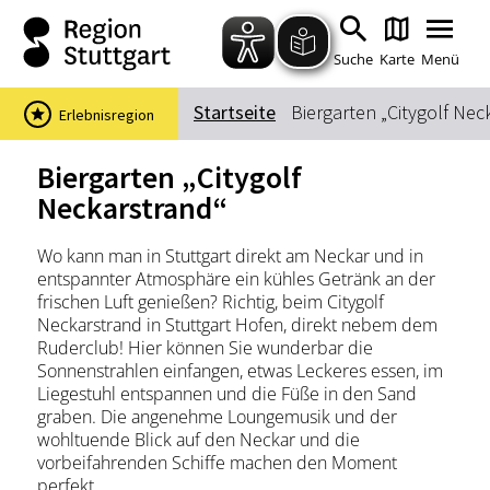
Zum Hauptinhalt springen
Zur Suche springen
Zur Hauptnavigation
Zum Footer springen
Suche
Karte
Menü
Startseite
Biergarten „Citygolf Nec
Erlebnisregion
Suchbegriff
Biergarten „Citygolf
Neckarstrand“
Das könnte Sie interessieren
Wo kann man in Stuttgart direkt am Neckar und in
entspannter Atmosphäre ein kühles Getränk an der
Stadtführungen
Events & Tickets
frischen Luft genießen? Richtig, beim Citygolf
Ausflugsziele
Erlebnisse
Neckarstrand in Stuttgart Hofen, direkt nebem dem
Ruderclub! Hier können Sie wunderbar die
Wein
Radfahren
Sonnenstrahlen einfangen, etwas Leckeres essen, im
Wandern
Liegestuhl entspannen und die Füße in den Sand
graben. Die angenehme Loungemusik und der
wohltuende Blick auf den Neckar und die
vorbeifahrenden Schiffe machen den Moment
perfekt.