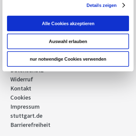
Über uns
Details zeigen
Stellenangebote
Presse
Alle Cookies akzeptieren
Business
Auswahl erlauben
Stuttgart Convention Bureau
Bilddatenbank
nur notwendige Cookies verwenden
Allgemeine Geschäftsbedingungen
Datenschutz
Widerruf
Kontakt
Cookies
Impressum
stuttgart.de
Barrierefreiheit