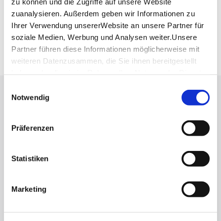
zu können und die Zugriffe auf unsere Website
Deutsche Bahn AG
zuanalysieren. Außerdem geben wir Informationen zu
Fahrplanauskunft der DB
Ihrer Verwendung unsererWebsite an unsere Partner für
Google Maps
soziale Medien, Werbung und Analysen weiter.Unsere
Google Maps Route
Partner führen diese Informationen möglicherweise mit
weiteren Datenzusammen, die Sie ihnen bereitgestellt
haben oder die sie im Rahmen IhrerNutzung der Dienste
gesammelt haben.
Einwilligungsauswahl
Lassen Sie sich inspirieren!
Impressum
|
Datenschutzerklärung
Notwendig
Mit unserem Newsletter bleiben Sie zu Events,
Präferenzen
Highlights und aktuellen Angeboten in
Stuttgart und Region immer up-to-date.
Statistiken
Abonnieren
Marketing