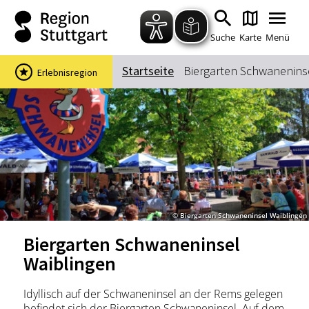
Zum Hauptinhalt springen
Zur Suche springen
Zur Hauptnavigation
Zum Footer springen
Suche
Karte
Menü
Startseite
Biergarten Schwanenins
Erlebnisregion
Suchbegriff
Das könnte Sie interessieren
Stadtführungen
Events & Tickets
Ausflugsziele
Erlebnisse
© Biergarten Schwaneninsel Waiblingen
Wein
Radfahren
Biergarten Schwaneninsel
Wandern
Waiblingen
Idyllisch auf der Schwaneninsel an der Rems gelegen
befindet sich der Biergarten Schwaneninsel. Auf dem