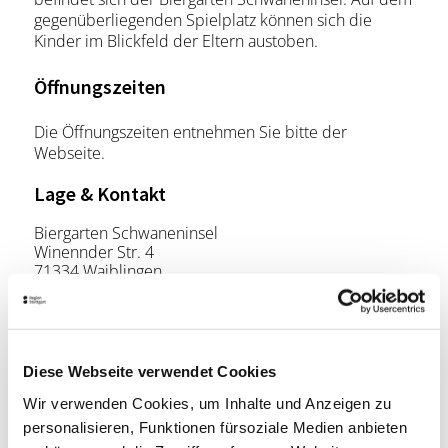
gegenüberliegenden Spielplatz können sich die
Kinder im Blickfeld der Eltern austoben.
Öffnungszeiten
Die Öffnungszeiten entnehmen Sie bitte der
Webseite.
Lage & Kontakt
Biergarten Schwaneninsel
Winennder Str. 4
71334 Waiblingen
Website:
www.biergarten-schwaneninsel.de
Diese Webseite verwendet Cookies
Planen Sie Ihre Anreise
Wir verwenden Cookies, um Inhalte und Anzeigen zu
Verkehrs- und Tarifverbund Stuttgart GmbH
personalisieren, Funktionen fürsoziale Medien anbieten
Fahrplanauskunft des VVS