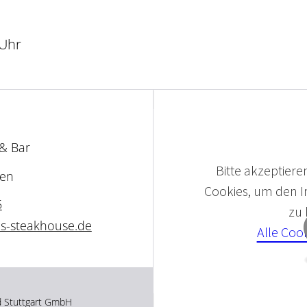
 Uhr
& Bar
Bitte akzeptieren
gen
Cookies, um den In
5
zu
s-steakhouse.de
Alle Coo
d Stuttgart GmbH