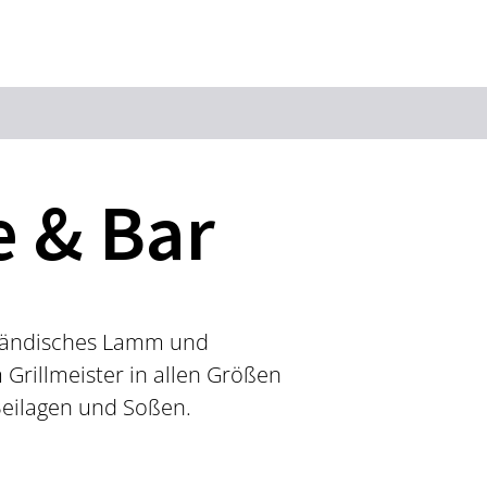
Suchbegriff
 & Bar
Das könnte Sie interessieren
Stadtführungen
Events & Tickets
Ausflugsziele
Erlebnisse
eländisches Lamm und
Wein
Radfahren
 Grillmeister in allen Größen
Wandern
Beilagen und Soßen.