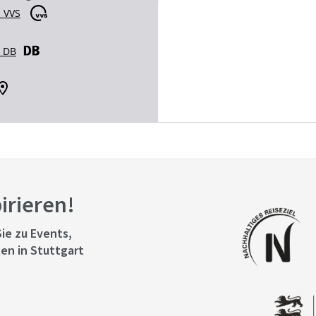
 VVS
r DB
pirieren!
ie zu Events,
en in Stuttgart