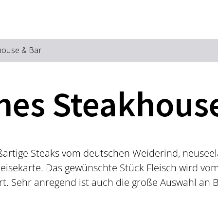
Zum Hauptinhalt springen
Zur Suche springen
Zur Hauptnavigation
Zum Footer springen
house & Bar
nes Steakhouse
oßartige Steaks vom deutschen Weiderind, neuse
peisekarte. Das gewünschte Stück Fleisch wird vom
rt. Sehr anregend ist auch die große Auswahl an 