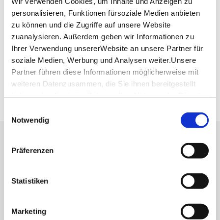
Wir verwenden Cookies, um Inhalte und Anzeigen zu
personalisieren, Funktionen fürsoziale Medien anbieten
Planen Sie Ihre Anreise
zu können und die Zugriffe auf unsere Website
Verkehrs- und Tarifverbund Stuttgart GmbH
zuanalysieren. Außerdem geben wir Informationen zu
Fahrplanauskunft des VVS
Ihrer Verwendung unsererWebsite an unsere Partner für
Deutsche Bahn AG
soziale Medien, Werbung und Analysen weiter.Unsere
Fahrplanauskunft der DB
Partner führen diese Informationen möglicherweise mit
Google Maps
weiteren Datenzusammen, die Sie ihnen bereitgestellt
Google Maps Route
haben oder die sie im Rahmen IhrerNutzung der Dienste
gesammelt haben.
Einwilligungsauswahl
Impressum
|
Datenschutzerklärung
Notwendig
Lassen Sie sich inspirieren!
Präferenzen
Mit unserem Newsletter bleiben Sie zu Events,
Highlights und aktuellen Angeboten in
Statistiken
Stuttgart und Region immer up-to-date.
Marketing