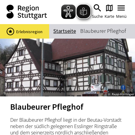
Zum Hauptinhalt springen
Zur Suche springen
Zur Hauptnavigation
Zum Footer springen
Suche
Karte
Menü
Startseite
Blaubeurer Pfleghof
Erlebnisregion
Suchbegriff
Das könnte Sie interessieren
Stadtführungen
Events & Tickets
Ausflugsziele
Erlebnisse
© U. Rapp-Hirrlinger
Wein
Radfahren
Blaubeurer Pfleghof
Wandern
Der Blaubeurer Pfleghof liegt in der Beutau-Vorstadt
neben der südlich gelegenen Esslinger Ringstraße
und dem seinerzeits nördlich anschließenden