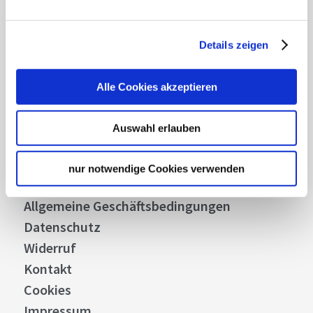
Abonnieren
Details zeigen
Über uns
Alle Cookies akzeptieren
Stellenangebote
Presse
Auswahl erlauben
Business
Stuttgart Convention Bureau
nur notwendige Cookies verwenden
Bilddatenbank
Allgemeine Geschäftsbedingungen
Datenschutz
Widerruf
Kontakt
Cookies
Impressum