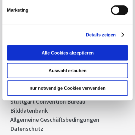
Highlights und aktuellen Angeboten in
Marketing
Stuttgart und Region immer up-to-date.
Abonnieren
Details zeigen
Alle Cookies akzeptieren
Über uns
Auswahl erlauben
Stellenangebote
Presse
nur notwendige Cookies verwenden
Business
Stuttgart Convention Bureau
Bilddatenbank
Allgemeine Geschäftsbedingungen
Datenschutz