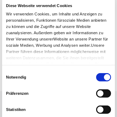
Telefon:
+49 (0) 711 390 224 89
Diese Webseite verwendet Cookies
Mail:
wasserwirtschaft@landkreis-esslingen.de
Wir verwenden Cookies, um Inhalte und Anzeigen zu
Website:
www.beuren.de
personalisieren, Funktionen fürsoziale Medien anbieten
zu können und die Zugriffe auf unsere Website
zuanalysieren. Außerdem geben wir Informationen zu
Planen Sie Ihre Anreise
Ihrer Verwendung unsererWebsite an unsere Partner für
Verkehrs- und Tarifverbund Stuttgart GmbH
soziale Medien, Werbung und Analysen weiter.Unsere
Fahrplanauskunft des VVS
Partner führen diese Informationen möglicherweise mit
Deutsche Bahn AG
weiteren Datenzusammen, die Sie ihnen bereitgestellt
Fahrplanauskunft der DB
haben oder die sie im Rahmen IhrerNutzung der Dienste
Google Maps
gesammelt haben.
Einwilligungsauswahl
Google Maps Route
Impressum
|
Datenschutzerklärung
Notwendig
Präferenzen
Lassen Sie sich inspirieren!
Statistiken
Mit unserem Newsletter bleiben Sie zu Events,