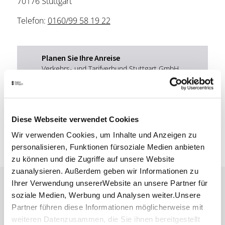
70176 Stuttgart
Telefon:
0160/99 58 19 22
Planen Sie Ihre Anreise
Verkehrs- und Tarifverbund Stuttgart GmbH
Fahrplanauskunft des VVS
Deutsche Bahn AG
Fahrplanauskunft der DB
Diese Webseite verwendet Cookies
Google Maps
Wir verwenden Cookies, um Inhalte und Anzeigen zu
Google Maps Route
personalisieren, Funktionen fürsoziale Medien anbieten
zu können und die Zugriffe auf unsere Website
zuanalysieren. Außerdem geben wir Informationen zu
Ihrer Verwendung unsererWebsite an unsere Partner für
Lassen Sie sich inspirieren!
soziale Medien, Werbung und Analysen weiter.Unsere
Partner führen diese Informationen möglicherweise mit
Mit unserem Newsletter bleiben Sie zu Events,
weiteren Datenzusammen, die Sie ihnen bereitgestellt
Highlights und aktuellen Angeboten in