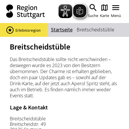
Zum Hauptinhalt springen
Zur Suche springen
Zur Hauptnavigation
Zum Footer springen
Suche
Karte
Menü
Startseite
Breitscheidstüble
Erlebnisregion
Suchbegriff
Breitscheidstüble
Das Breitscheidstüble sollte nicht verschwinden –
Das könnte Sie interessieren
deswegen wurde es 2023 von den Besitzern
übernommen. Der Charme ist erhalten geblieben,
Stadtführungen
Events & Tickets
doch ein paar Updates gab es – sowohl auf der
Ausflugsziele
Erlebnisse
Drink-Karte, auf der jetzt auch Aperol Spritz steht, als
auch im Betrieb. Es finden nämlich immer wieder
Wein
Radfahren
Events statt.
Wandern
Lage & Kontakt
Breitscheidstüble
Breitscheidstr. 49