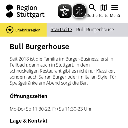
Zum Hauptinhalt springen
Zur Suche springen
Zur Hauptnavigation
Zum Footer springen
Suche
Karte
Menü
Startseite
Bull Burgerhouse
Erlebnisregion
Suchbegriff
Bull Burgerhouse
Seit 2018 ist die Familie im Burger-Business: erst in
Das könnte Sie interessieren
Fellbach, dann auch in Stuttgart. In dem
schnuckeligen Restaurant gibt es nicht nur Klassiker,
Stadtführungen
Events & Tickets
sondern auch Safran Burger oder im Italian Style. Für
Ausflugsziele
Erlebnisse
Spaßgetränke am Abend sorgt die Bar.
Wein
Radfahren
Öffnungszeiten
Wandern
Mo-Do+So 11:30-22, Fr+Sa 11:30-23 Uhr
Lage & Kontakt