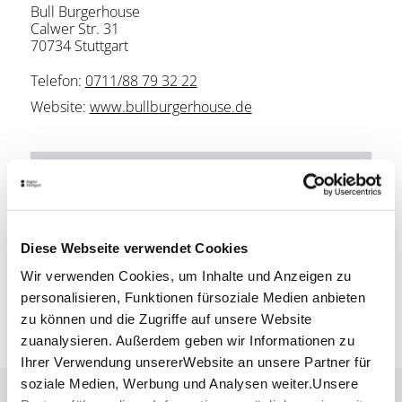
Bull Burgerhouse
Calwer Str. 31
70734 Stuttgart
Telefon:
0711/88 79 32 22
Website:
www.bullburgerhouse.de
Planen Sie Ihre Anreise
Verkehrs- und Tarifverbund Stuttgart GmbH
Fahrplanauskunft des VVS
Deutsche Bahn AG
Diese Webseite verwendet Cookies
Fahrplanauskunft der DB
Wir verwenden Cookies, um Inhalte und Anzeigen zu
Google Maps
personalisieren, Funktionen fürsoziale Medien anbieten
Google Maps Route
zu können und die Zugriffe auf unsere Website
zuanalysieren. Außerdem geben wir Informationen zu
Ihrer Verwendung unsererWebsite an unsere Partner für
soziale Medien, Werbung und Analysen weiter.Unsere