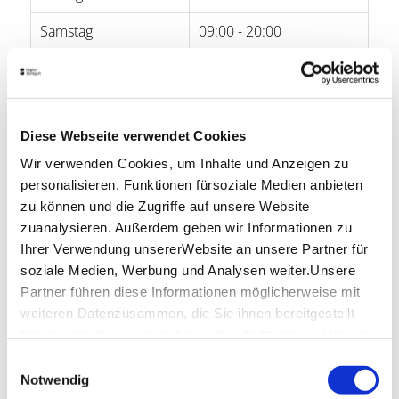
Samstag
09:00 - 20:00
Sonntag
-
Lage & Kontakt
Diese Webseite verwendet Cookies
aran im breuningerLAND Sindelfingen
Wir verwenden Cookies, um Inhalte und Anzeigen zu
Tilsiterstr. 15
71065 Sindelfingen
personalisieren, Funktionen fürsoziale Medien anbieten
zu können und die Zugriffe auf unsere Website
Telefon:
+49 (0) 7031 / 76 46 75 100
zuanalysieren. Außerdem geben wir Informationen zu
Website:
www.aran.coop
Ihrer Verwendung unsererWebsite an unsere Partner für
soziale Medien, Werbung und Analysen weiter.Unsere
Partner führen diese Informationen möglicherweise mit
weiteren Datenzusammen, die Sie ihnen bereitgestellt
haben oder die sie im Rahmen IhrerNutzung der Dienste
Planen Sie Ihre Anreise
gesammelt haben.
Einwilligungsauswahl
Verkehrs- und Tarifverbund Stuttgart GmbH
Impressum
|
Datenschutzerklärung
Notwendig
Fahrplanauskunft des VVS