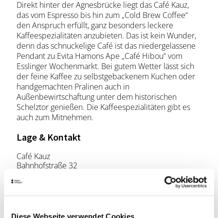
Direkt hinter der Agnesbrücke liegt das Café Kauz,
das vom Espresso bis hin zum „Cold Brew Coffee“
den Anspruch erfüllt, ganz besonders leckere
Kaffeespezialitäten anzubieten. Das ist kein Wunder,
denn das schnuckelige Café ist das niedergelassene
Pendant zu Evita Hamons Ape „Café Hibou“ vom
Esslinger Wochenmarkt. Bei gutem Wetter lässt sich
der feine Kaffee zu selbstgebackenem Kuchen oder
handgemachten Pralinen auch in
Außenbewirtschaftung unter dem historischen
Schelztor genießen. Die Kaffeespezialitäten gibt es
auch zum Mitnehmen.
Lage & Kontakt
Café Kauz
Bahnhofstraße 32
73728 Esslingen am Neckar
Telefon:
+49 711 25516465
Mail:
info@cafe-kauz.de
Diese Webseite verwendet Cookies