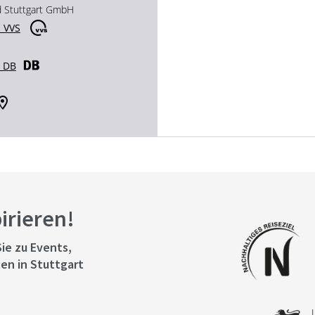
d Stuttgart GmbH
 VVS
r DB
pirieren!
ie zu Events,
en in Stuttgart