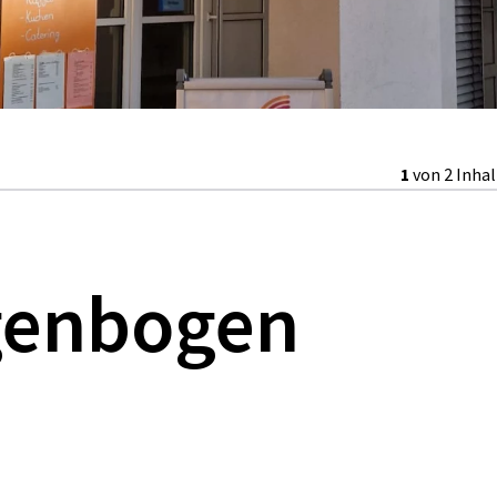
1
von 2 Inha
genbogen