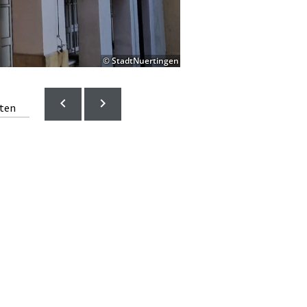
© StadtNuertingen
lten