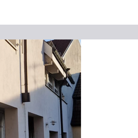
Suchbegriff
Das könnte Sie interessieren
Stadtführungen
Events & Tickets
Ausflugsziele
Erlebnisse
Wein
Radfahren
Wandern