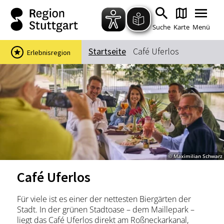
Zum Hauptinhalt springen
Zur Suche springen
Zur Hauptnavigation
Zum Footer springen
Suche
Karte
Menü
Startseite
Café Uferlos
Erlebnisregion
Suchbegriff
Das könnte Sie interessieren
Stadtführungen
Events & Tickets
Ausflugsziele
Erlebnisse
© Maximilian Schwarz
Wein
Radfahren
Café Uferlos
Wandern
Für viele ist es einer der nettesten Biergärten der
Stadt. In der grünen Stadtoase – dem Maillepark –
liegt das Café Uferlos direkt am Roßneckarkanal,