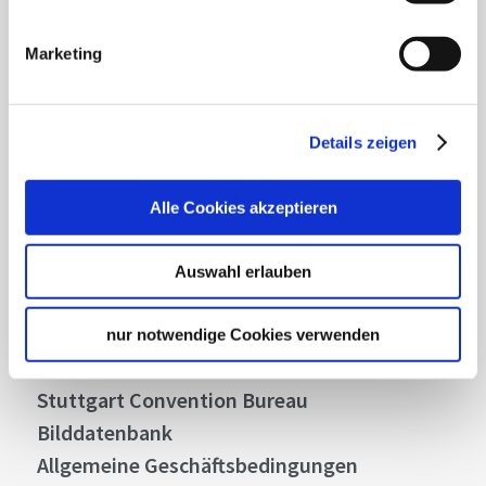
Mit unserem Newsletter bleiben Sie zu Events,
Highlights und aktuellen Angeboten in
Marketing
Stuttgart und Region immer up-to-date.
Details zeigen
Abonnieren
Alle Cookies akzeptieren
Über uns
Auswahl erlauben
Stellenangebote
Presse
nur notwendige Cookies verwenden
Business
Stuttgart Convention Bureau
Bilddatenbank
Allgemeine Geschäftsbedingungen