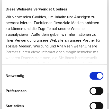
Lage & Kontakt
Diese Webseite verwendet Cookies
Café Uferlos
Maille 1
Wir verwenden Cookies, um Inhalte und Anzeigen zu
73728 Esslingen am Neckar
personalisieren, Funktionen fürsoziale Medien anbieten
zu können und die Zugriffe auf unsere Website
zuanalysieren. Außerdem geben wir Informationen zu
Planen Sie Ihre Anreise
Ihrer Verwendung unsererWebsite an unsere Partner für
Verkehrs- und Tarifverbund Stuttgart GmbH
soziale Medien, Werbung und Analysen weiter.Unsere
Fahrplanauskunft des VVS
Partner führen diese Informationen möglicherweise mit
weiteren Datenzusammen, die Sie ihnen bereitgestellt
Deutsche Bahn AG
haben oder die sie im Rahmen IhrerNutzung der Dienste
Fahrplanauskunft der DB
gesammelt haben.
Einwilligungsauswahl
Google Maps
Impressum
|
Datenschutzerklärung
Notwendig
Google Maps Route
Präferenzen
Lassen Sie sich inspirieren!
Statistiken