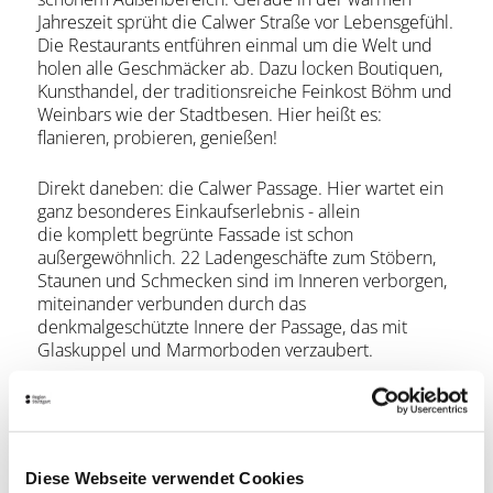
Jahreszeit sprüht die Calwer Straße vor Lebensgefühl.
Die Restaurants entführen einmal um die Welt und
holen alle Geschmäcker ab. Dazu locken Boutiquen,
Kunsthandel, der traditionsreiche Feinkost Böhm und
Weinbars wie der Stadtbesen. Hier heißt es:
flanieren, probieren, genießen!
Direkt daneben: die Calwer Passage. Hier wartet ein
ganz besonderes Einkaufserlebnis - allein
die komplett begrünte Fassade ist schon
außergewöhnlich. 22 Ladengeschäfte zum Stöbern,
Staunen und Schmecken sind im Inneren verborgen,
miteinander verbunden durch das
denkmalgeschützte Innere der Passage, das mit
Glaskuppel und Marmorboden verzaubert.
Lage & Kontakt
Calwer Passage
Calwer Straße
70173 Stuttgart
Diese Webseite verwendet Cookies