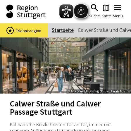
Zum Hauptinhalt springen
Zur Suche springen
Zur Hauptnavigation
Zum Footer springen
Suche
Karte
Menü
Startseite
Calwer Straße und Calwe
Erlebnisregion
Suchbegriff
Das könnte Sie interessieren
Stadtführungen
Events & Tickets
Ausflugsziele
Erlebnisse
© Stuttgart-Marketing GmbH, Sarah Schmid
Wein
Radfahren
Calwer Straße und Calwer
Wandern
Passage Stuttgart
Kulinarische Köstlichkeiten Tür an Tür, immer mit
schönem Außenbereich: Gerade in der warmen