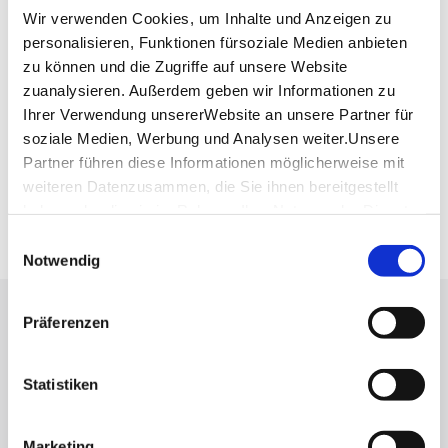
Wir verwenden Cookies, um Inhalte und Anzeigen zu
personalisieren, Funktionen fürsoziale Medien anbieten
Planen Sie Ihre Anreise
zu können und die Zugriffe auf unsere Website
Verkehrs- und Tarifverbund Stuttgart GmbH
zuanalysieren. Außerdem geben wir Informationen zu
Fahrplanauskunft des VVS
Ihrer Verwendung unsererWebsite an unsere Partner für
soziale Medien, Werbung und Analysen weiter.Unsere
Deutsche Bahn AG
Partner führen diese Informationen möglicherweise mit
Fahrplanauskunft der DB
weiteren Datenzusammen, die Sie ihnen bereitgestellt
Google Maps
haben oder die sie im Rahmen IhrerNutzung der Dienste
Google Maps Route
gesammelt haben.
Einwilligungsauswahl
Impressum
|
Datenschutzerklärung
Notwendig
Lassen Sie sich inspirieren!
Präferenzen
Mit unserem Newsletter bleiben Sie zu Events,
Statistiken
Highlights und aktuellen Angeboten in
Stuttgart und Region immer up-to-date.
Marketing