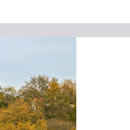
Suchbegriff
Das könnte Sie interessieren
Stadtführungen
Events & Tickets
Ausflugsziele
Erlebnisse
Wein
Radfahren
Wandern