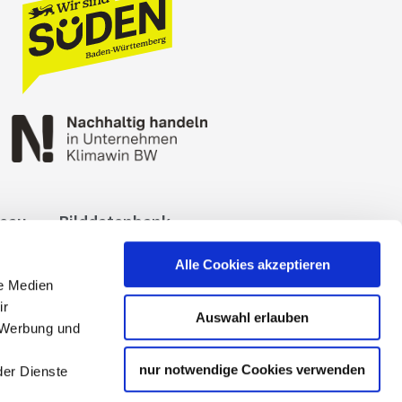
reau
Bilddatenbank
okies
Impressum
Alle Cookies akzeptieren
le Medien
ir
Auswahl erlauben
, Werbung und
nur notwendige Cookies verwenden
der Dienste