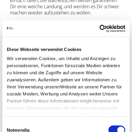
einfach fallen, die Balinesischen Betten garantieren
Dir eine weiche Landung, und werden es Dir schwer
machen wieder aufzustehen zu wollen.
Öffnungszeiten
Mo-Sa: 18:00 - 01:00 Uhr
Diese Webseite verwendet Cookies
Lage & Kontakt
Wir verwenden Cookies, um Inhalte und Anzeigen zu
Cloud No. 7 Bar & Lounge
personalisieren, Funktionen fürsoziale Medien anbieten
Wolframstraße 41
zu können und die Zugriffe auf unsere Website
70191 Stuttgart
zuanalysieren. Außerdem geben wir Informationen zu
Telefon:
+49 (0) 711 96984 920
Ihrer Verwendung unsererWebsite an unsere Partner für
Mail:
hi.stuttgart@jaz-hotel.com
soziale Medien, Werbung und Analysen weiter.Unsere
Partner führen diese Informationen möglicherweise mit
Website:
www.jaz-hotel.com
weiteren Datenzusammen, die Sie ihnen bereitgestellt
haben oder die sie im Rahmen IhrerNutzung der Dienste
gesammelt haben.
Einwilligungsauswahl
Planen Sie Ihre Anreise
Impressum
|
Datenschutzerklärung
Notwendig
Verkehrs- und Tarifverbund Stuttgart GmbH