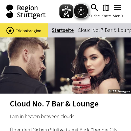
Zum Hauptinhalt springen
Zur Suche springen
Zur Hauptnavigation
Zum Footer springen
Suche
Karte
Menü
Startseite
Cloud No. 7 Bar & Loun
Erlebnisregion
Suchbegriff
Das könnte Sie interessieren
Stadtführungen
Events & Tickets
Ausflugsziele
Erlebnisse
© JAZ Stuttgart
Wein
Radfahren
Cloud No. 7 Bar & Lounge
Wandern
I am in heaven between clouds.
Über den Dächern Stuttgarts, mit Blick über die City