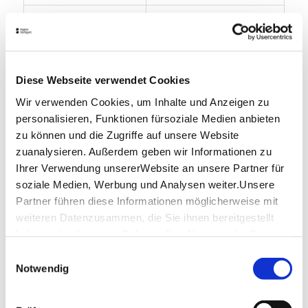
Sonntag
13:00 - 17:00
Öffnungszeiten von Google
Diese Webseite verwendet Cookies
Lage & Kontakt
Wir verwenden Cookies, um Inhalte und Anzeigen zu
Consafos
personalisieren, Funktionen fürsoziale Medien anbieten
Königstr. 33
zu können und die Zugriffe auf unsere Website
70173 Stuttgart
zuanalysieren. Außerdem geben wir Informationen zu
Ihrer Verwendung unsererWebsite an unsere Partner für
soziale Medien, Werbung und Analysen weiter.Unsere
Partner führen diese Informationen möglicherweise mit
weiteren Datenzusammen, die Sie ihnen bereitgestellt
Planen Sie Ihre Anreise
haben oder die sie im Rahmen IhrerNutzung der Dienste
Verkehrs- und Tarifverbund Stuttgart GmbH
gesammelt haben.
Fahrplanauskunft des VVS
Einwilligungsauswahl
Impressum
|
Datenschutzerklärung
Notwendig
Deutsche Bahn AG
Fahrplanauskunft der DB