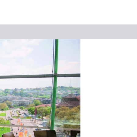
Suchbegriff
Das könnte Sie interessieren
Stadtführungen
Events & Tickets
Ausflugsziele
Erlebnisse
Wein
Radfahren
Wandern