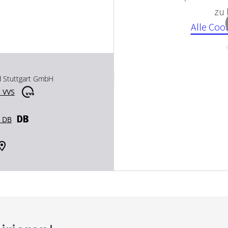
zu
Alle Coo
d Stuttgart GmbH
 VVS
r DB