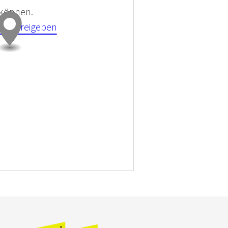
 können.
kies Freigeben