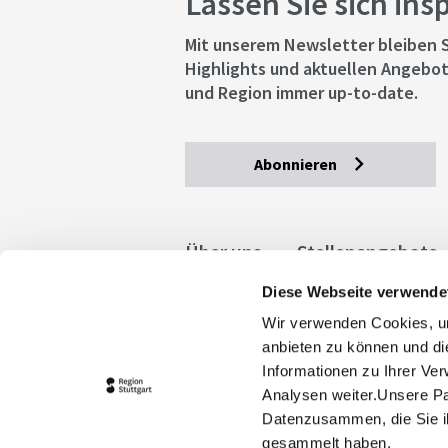
Lassen Sie sich ins
Mit unserem Newsletter bleiben S
Highlights und aktuellen Angebot
und Region immer up-to-date.
Abonnieren
Über uns
Stellenangebote
Diese Webseite verwende
Allgemeine Geschäftsbedingu
Wir verwenden Cookies, um
stuttgart.de
Barrierefreihe
anbieten zu können und di
Informationen zu Ihrer Ve
Analysen weiter.Unsere Pa
Datenzusammen, die Sie ih
gesammelt haben.