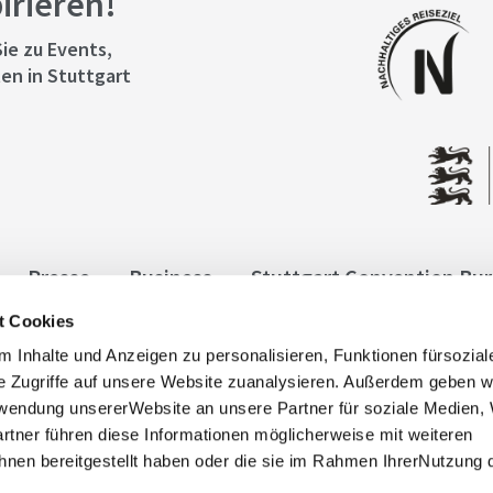
pirieren!
ie zu Events,
en in Stuttgart
Presse
Business
Stuttgart Convention Bu
t Cookies
ngen
Datenschutz
Widerruf
Kontakt
Co
 Inhalte und Anzeigen zu personalisieren, Funktionen fürsozia
it
e Zugriffe auf unsere Website zuanalysieren. Außerdem geben w
rwendung unsererWebsite an unsere Partner für soziale Medien
rtner führen diese Informationen möglicherweise mit weiteren
nen bereitgestellt haben oder die sie im Rahmen IhrerNutzung 