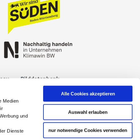
reau
Bilddatenbank
okies
Impressum
Alle Cookies akzeptieren
le Medien
ir
Auswahl erlauben
, Werbung und
nur notwendige Cookies verwenden
der Dienste