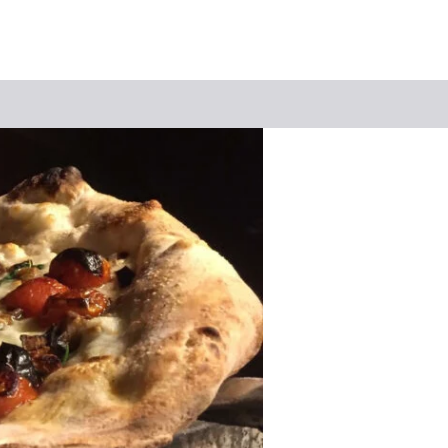
Suchbegriff
Das könnte Sie interessieren
Stadtführungen
Events & Tickets
Ausflugsziele
Erlebnisse
Wein
Radfahren
Wandern