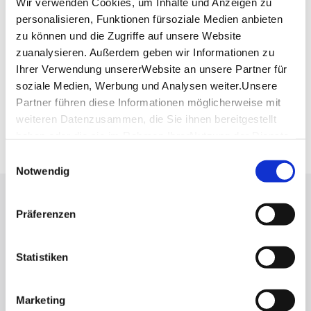
Wir verwenden Cookies, um Inhalte und Anzeigen zu
personalisieren, Funktionen fürsoziale Medien anbieten
Planen Sie Ihre Anreise
zu können und die Zugriffe auf unsere Website
Verkehrs- und Tarifverbund Stuttgart GmbH
zuanalysieren. Außerdem geben wir Informationen zu
Fahrplanauskunft des VVS
Ihrer Verwendung unsererWebsite an unsere Partner für
Deutsche Bahn AG
soziale Medien, Werbung und Analysen weiter.Unsere
Fahrplanauskunft der DB
Partner führen diese Informationen möglicherweise mit
Google Maps
weiteren Datenzusammen, die Sie ihnen bereitgestellt
Google Maps Route
haben oder die sie im Rahmen IhrerNutzung der Dienste
gesammelt haben.
Einwilligungsauswahl
Impressum
|
Datenschutzerklärung
Notwendig
Lassen Sie sich inspirieren!
Präferenzen
Mit unserem Newsletter bleiben Sie zu Events,
Highlights und aktuellen Angeboten in
Statistiken
Stuttgart und Region immer up-to-date.
Marketing