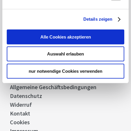
Abonnieren
Details zeigen
Über uns
Alle Cookies akzeptieren
Stellenangebote
Presse
Auswahl erlauben
Business
Stuttgart Convention Bureau
nur notwendige Cookies verwenden
Bilddatenbank
Allgemeine Geschäftsbedingungen
Datenschutz
Widerruf
Kontakt
Cookies
Impressum