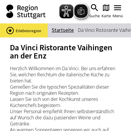
Zum Hauptinhalt springen
Zur Suche springen
Zur Hauptnavigation
Zum Footer springen
Suche
Karte
Menü
Startseite
Da Vinci Ristorante Vaih
Erlebnisregion
Suchbegriff
Da Vinci Ristorante Vaihingen
an der Enz
Das könnte Sie interessieren
Herzlich Willkommen im Da Vinci. Bei uns erfahren
Sie, welchen Reichtum die italienische Küche zu
Stadtführungen
Events & Tickets
bieten hat.
Ausflugsziele
Erlebnisse
Genießen Sie die typischen Spezialitäten dieser
Region nach originalen Rezepten.
Wein
Radfahren
Lassen Sie sich von der Kochkunst unseres
Wandern
Küchenchefs begeistern.
Unser Personal empfiehlt Ihnen selbstverständlich
auf Wunsch die dazu passenden Weine und
Getränke.
An warmen Sonnentagen servieren wir auch auf