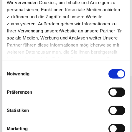
Wir verwenden Cookies, um Inhalte und Anzeigen zu
personalisieren, Funktionen fürsoziale Medien anbieten
Planen Sie Ihre Anreise
zu können und die Zugriffe auf unsere Website
Verkehrs- und Tarifverbund Stuttgart GmbH
zuanalysieren. Außerdem geben wir Informationen zu
Fahrplanauskunft des VVS
Ihrer Verwendung unsererWebsite an unsere Partner für
Deutsche Bahn AG
soziale Medien, Werbung und Analysen weiter.Unsere
Fahrplanauskunft der DB
Partner führen diese Informationen möglicherweise mit
Google Maps
weiteren Datenzusammen, die Sie ihnen bereitgestellt
Google Maps Route
haben oder die sie im Rahmen IhrerNutzung der Dienste
gesammelt haben.
Einwilligungsauswahl
Impressum
|
Datenschutzerklärung
Notwendig
Lassen Sie sich inspirieren!
Präferenzen
Mit unserem Newsletter bleiben Sie zu Events,
Highlights und aktuellen Angeboten in
Statistiken
Stuttgart und Region immer up-to-date.
Marketing