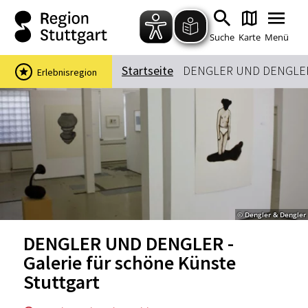
Zum Hauptinhalt springen
Zur Suche springen
Zur Hauptnavigation
Zum Footer springen
Suche
Karte
Menü
Startseite
DENGLER UND DENGLER - 
Erlebnisregion
Suchbegriff
Das könnte Sie interessieren
Stadtführungen
Events & Tickets
Ausflugsziele
Erlebnisse
© Dengler & Dengler
Wein
Radfahren
DENGLER UND DENGLER -
Wandern
Galerie für schöne Künste
Stuttgart