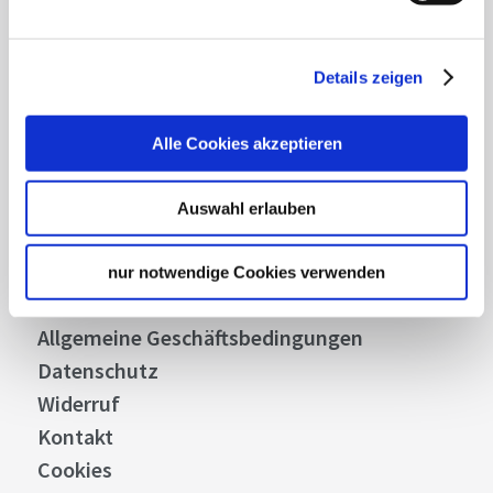
Abonnieren
Details zeigen
Über uns
Alle Cookies akzeptieren
Stellenangebote
Presse
Auswahl erlauben
Business
Stuttgart Convention Bureau
nur notwendige Cookies verwenden
Bilddatenbank
Allgemeine Geschäftsbedingungen
Datenschutz
Widerruf
Kontakt
Cookies