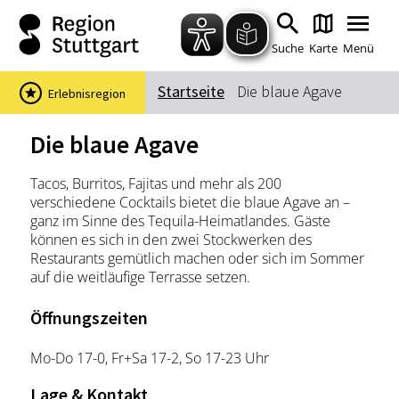
Zum Hauptinhalt springen
Zur Suche springen
Zur Hauptnavigation
Zum Footer springen
Suche
Karte
Menü
Startseite
Die blaue Agave
Erlebnisregion
Suchbegriff
Die blaue Agave
Tacos, Burritos, Fajitas und mehr als 200
Das könnte Sie interessieren
verschiedene Cocktails bietet die blaue Agave an –
ganz im Sinne des Tequila-Heimatlandes. Gäste
Stadtführungen
Events & Tickets
können es sich in den zwei Stockwerken des
Ausflugsziele
Erlebnisse
Restaurants gemütlich machen oder sich im Sommer
auf die weitläufige Terrasse setzen.
Wein
Radfahren
Wandern
Öffnungszeiten
Mo-Do 17-0, Fr+Sa 17-2, So 17-23 Uhr
Lage & Kontakt