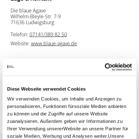
Die blaue Agave
Wilhelm-Bleyle-Str. 7-9
71636 Ludwigsburg
Telefon:
07141/389 82 50
Website:
www.blaue-agave.de
Planen Sie Ihre Anreise
Verkehrs- und Tarifverbund Stuttgart GmbH
Fahrplanauskunft des VVS
Diese Webseite verwendet Cookies
Deutsche Bahn AG
Fahrplanauskunft der DB
Wir verwenden Cookies, um Inhalte und Anzeigen zu
personalisieren, Funktionen fürsoziale Medien anbieten
Google Maps
zu können und die Zugriffe auf unsere Website
Google Maps Route
zuanalysieren. Außerdem geben wir Informationen zu
Ihrer Verwendung unsererWebsite an unsere Partner für
soziale Medien, Werbung und Analysen weiter.Unsere