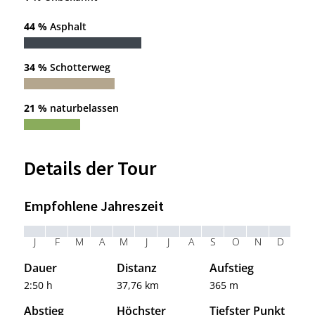
44 %
Asphalt
34 %
Schotterweg
21 %
naturbelassen
Details der Tour
Empfohlene Jahreszeit
J
F
M
A
M
J
J
A
S
O
N
D
Dauer
Distanz
Aufstieg
2:50 h
37,76 km
365 m
Abstieg
Höchster
Tiefster Punkt