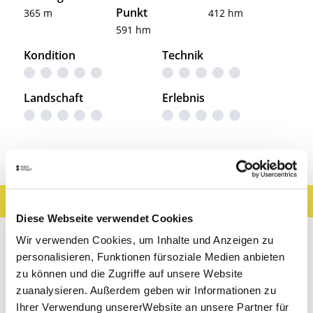
Punkt
365 m
412 hm
591 hm
Kondition
Technik
Landschaft
Erlebnis
Entdeckungen entlang der Tour
Ergebnisse filtern
Karte anzeigen
Diese Webseite verwendet Cookies
Sehenswertes
Gastronomie
Wein
Wir verwenden Cookies, um Inhalte und Anzeigen zu
personalisieren, Funktionen fürsoziale Medien anbieten
Museen & Ausstellungen
Freizeit
zu können und die Zugriffe auf unsere Website
zuanalysieren. Außerdem geben wir Informationen zu
Touren
Ihrer Verwendung unsererWebsite an unsere Partner für