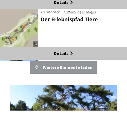
Details
Herrenberg
Entfernung anzeigen
Der Erlebnispfad Tiere
©
Details
Ehningen
Entfernung anzeigen
Weitere Elemente laden
Die Blicke schweifen lassen
©
Details