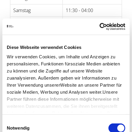
Samstag
11:30 - 04:00
Sonntag
11:30 - 21:00
Öffnungszeiten von Google
Diese Webseite verwendet Cookies
Lage & Kontakt
Wir verwenden Cookies, um Inhalte und Anzeigen zu
doen doen ® planted kebap
personalisieren, Funktionen fürsoziale Medien anbieten
Josef-Hirn-Platz 8
zu können und die Zugriffe auf unsere Website
70173 Stuttgart
zuanalysieren. Außerdem geben wir Informationen zu
Ihrer Verwendung unsererWebsite an unsere Partner für
Website:
www.doendoen.de
soziale Medien, Werbung und Analysen weiter.Unsere
Partner führen diese Informationen möglicherweise mit
weiteren Datenzusammen, die Sie ihnen bereitgestellt
haben oder die sie im Rahmen IhrerNutzung der Dienste
gesammelt haben.
Planen Sie Ihre Anreise
Einwilligungsauswahl
Verkehrs- und Tarifverbund Stuttgart GmbH
Impressum
|
Datenschutzerklärung
Notwendig