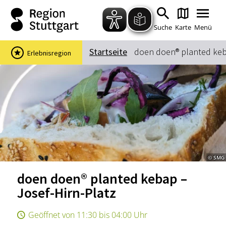
Zum Hauptinhalt springen
Zur Suche springen
Zur Hauptnavigation
Zum Footer springen
Suche
Karte
Menü
Startseite
doen doen® planted keba
Erlebnisregion
Suchbegriff
Das könnte Sie interessieren
Stadtführungen
Events & Tickets
Ausflugsziele
Erlebnisse
© SMG
Wein
Radfahren
doen doen® planted kebap –
Wandern
Josef-Hirn-Platz
Geöffnet von 11:30 bis 04:00 Uhr