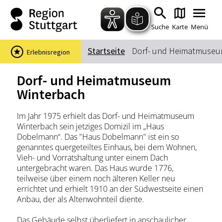
Zum Hauptinhalt springen
Zur Suche springen
Zur Hauptnavigation
Zum Footer springen
Suche
Karte
Menü
Startseite
Dorf- und Heimatmuseu
Erlebnisregion
Suchbegriff
Dorf- und Heimatmuseum
Winterbach
Das könnte Sie interessieren
Im Jahr 1975 erhielt das Dorf- und Heimatmuseum
Winterbach sein jetziges Domizil im „Haus
Stadtführungen
Events & Tickets
Dobelmann“. Das "Haus Dobelmann" ist ein so
Ausflugsziele
Erlebnisse
genanntes quergeteiltes Einhaus, bei dem Wohnen,
Vieh- und Vorratshaltung unter einem Dach
Wein
Radfahren
untergebracht waren. Das Haus wurde 1776,
Wandern
teilweise über einem noch älteren Keller neu
errichtet und erhielt 1910 an der Südwestseite einen
Anbau, der als Altenwohnteil diente.
Das Gebäude selbst überliefert in anschaulicher