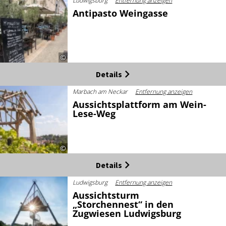
Ludwigsburg
Entfernung anzeigen
Antipasto Weingasse
©
Details
Marbach am Neckar
Entfernung anzeigen
Aussichtsplattform am Wein-
Lese-Weg
©
Details
Ludwigsburg
Entfernung anzeigen
Aussichtsturm
„Storchennest“ in den
Zugwiesen Ludwigsburg