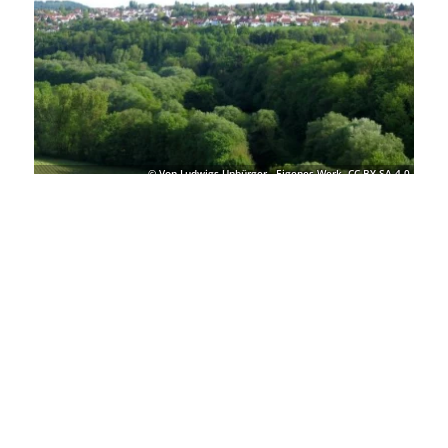
Waiblingen
Entfernung anzeigen
Beinsteiner Torturm
Waiblingen
©
Details
© Von Ludwigs Unbürger - Eigenes Werk, CC BY-SA 4.0,
https://commons.wikimedia.org/w/index.php?curid=49152104
1
von 2
von Remseck am Neckar
Lassen Sie sich inspirieren!
Mit unserem Newsletter bleiben Sie zu Events,