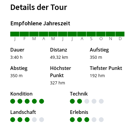
Details der Tour
Empfohlene Jahreszeit
J
F
M
A
M
J
J
A
S
O
N
D
Dauer
Distanz
Aufstieg
3:40 h
49,32 km
350 m
Abstieg
Höchster
Tiefster Punkt
Punkt
350 m
192 hm
327 hm
Kondition
Technik
Landschaft
Erlebnis