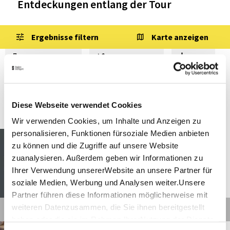
Entdeckungen entlang der Tour
Ergebnisse filtern
Karte anzeigen
Sehenswertes
Gastronomie
Wein
Museen & Ausstellungen
Freizeit
Touren
Diese Webseite verwendet Cookies
Wir verwenden Cookies, um Inhalte und Anzeigen zu
personalisieren, Funktionen fürsoziale Medien anbieten
Ludwigsburg
Entfernung anzeigen
zu können und die Zugriffe auf unsere Website
3-Besen-Weg
zuanalysieren. Außerdem geben wir Informationen zu
Ihrer Verwendung unsererWebsite an unsere Partner für
soziale Medien, Werbung und Analysen weiter.Unsere
©
Partner führen diese Informationen möglicherweise mit
weiteren Datenzusammen, die Sie ihnen bereitgestellt
Details
haben oder die sie im Rahmen IhrerNutzung der Dienste
Hessigheim
Entfernung anzeigen