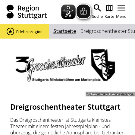
Zum Hauptinhalt springen
Zur Suche springen
Zur Hauptnavigation
Zum Footer springen
Suche
Karte
Menü
Startseite
Dreigroschentheater Stu
Erlebnisregion
Suchbegriff
Das könnte Sie interessieren
Stadtführungen
Events & Tickets
Ausflugsziele
Erlebnisse
© Dreigroschentheater Stuttgart
Wein
Radfahren
Dreigroschentheater Stuttgart
Wandern
Das Dreigroschentheater ist Stuttgarts kleinstes
Theater mit einem festen Jahresspielplan - und
überzeugt die gemütliche Atmosphäre bei Getränken