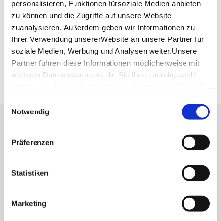
personalisieren, Funktionen fürsoziale Medien anbieten
Verkehrs- und Tarifverbund Stuttgart GmbH
zu können und die Zugriffe auf unsere Website
Fahrplanauskunft des VVS
zuanalysieren. Außerdem geben wir Informationen zu
Deutsche Bahn AG
Ihrer Verwendung unsererWebsite an unsere Partner für
Fahrplanauskunft der DB
soziale Medien, Werbung und Analysen weiter.Unsere
Google Maps
Partner führen diese Informationen möglicherweise mit
Google Maps Route
weiteren Datenzusammen, die Sie ihnen bereitgestellt
haben oder die sie im Rahmen IhrerNutzung der Dienste
gesammelt haben.
Einwilligungsauswahl
Impressum
|
Datenschutzerklärung
Notwendig
Lassen Sie sich inspirieren!
Präferenzen
Mit unserem Newsletter bleiben Sie zu Events,
Highlights und aktuellen Angeboten in
Stuttgart und Region immer up-to-date.
Statistiken
Marketing
Abonnieren